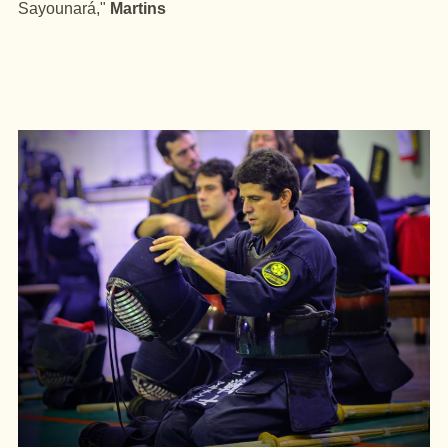
Sayounará,"
Martins