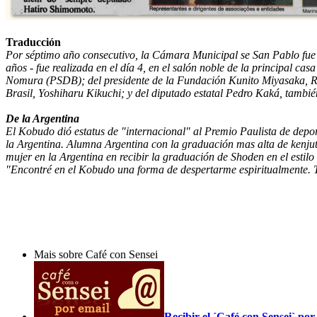
Traducción
Por séptimo año consecutivo, la Cámara Municipal se San Pablo fue p
años - fue realizada en el día 4, en el salón noble de la principal ca
Nomura (PSDB); del presidente de la Fundación Kunito Miyasaka, Rob
Brasil, Yoshiharu Kikuchi; y del diputado estatal Pedro Kaká, tamb
De la Argentina
El Kobudo dió estatus de "internacional" al Premio Paulista de depor
la Argentina. Alumna Argentina con la graduación mas alta de kenjut
mujer en la Argentina en recibir la graduación de Shoden en el estilo
"Encontré en el Kobudo una forma de despertarme espiritualmente. T
Mais sobre Café con Sensei
Recibir el ´Café con Sensei` p