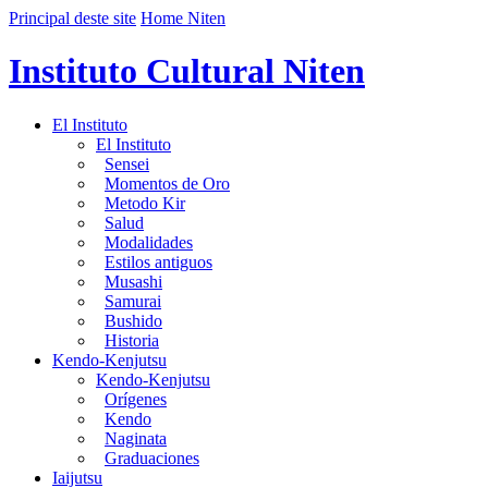
Principal deste site
Home Niten
Instituto Cultural Niten
El Instituto
El Instituto
Sensei
Momentos de Oro
Metodo Kir
Salud
Modalidades
Estilos antiguos
Musashi
Samurai
Bushido
Historia
Kendo-Kenjutsu
Kendo-Kenjutsu
Orígenes
Kendo
Naginata
Graduaciones
Iaijutsu