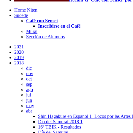
Home Niten
Sucede
Café con Sensei
Inscribirse en el Café
Mural
Sección de Alumnos
2021
2020
2019
2018
dic
nov
oct
sep
ago
jul
jun
may
abr
Shin Hagakure en Espanol 1- Locos por las Artes 
Día del Samurai 2018 1
16º TBIK - Resultados
Día del Samurai