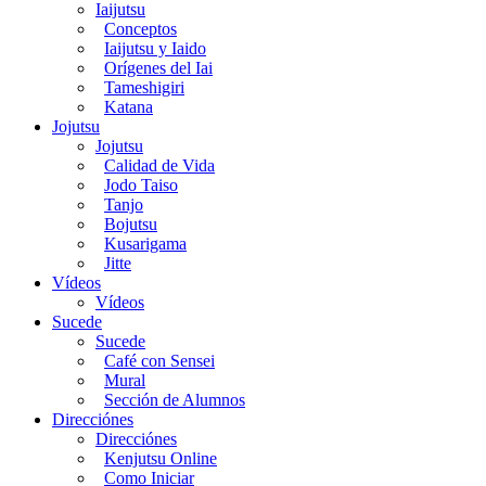
Iaijutsu
Conceptos
Iaijutsu y Iaido
Orígenes del Iai
Tameshigiri
Katana
Jojutsu
Jojutsu
Calidad de Vida
Jodo Taiso
Tanjo
Bojutsu
Kusarigama
Jitte
Vídeos
Vídeos
Sucede
Sucede
Café con Sensei
Mural
Sección de Alumnos
Direcciónes
Direcciónes
Kenjutsu Online
Como Iniciar