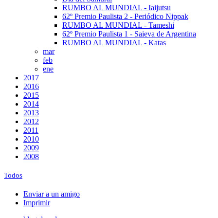
RUMBO AL MUNDIAL - Iaijutsu
62º Premio Paulista 2 - Periódico Nippak
RUMBO AL MUNDIAL - Tameshi
62º Premio Paulista 1 - Saieva de Argentina
RUMBO AL MUNDIAL - Katas
mar
feb
ene
2017
2016
2015
2014
2013
2012
2011
2010
2009
2008
Todos
Enviar a un amigo
Imprimir