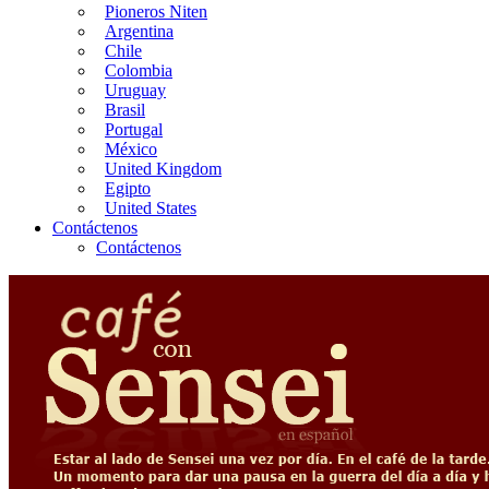
Pioneros Niten
Argentina
Chile
Colombia
Uruguay
Brasil
Portugal
México
United Kingdom
Egipto
United States
Contáctenos
Contáctenos