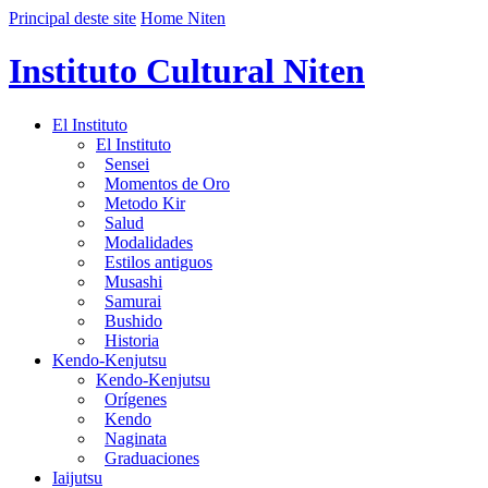
Principal deste site
Home Niten
Instituto Cultural Niten
El Instituto
El Instituto
Sensei
Momentos de Oro
Metodo Kir
Salud
Modalidades
Estilos antiguos
Musashi
Samurai
Bushido
Historia
Kendo-Kenjutsu
Kendo-Kenjutsu
Orígenes
Kendo
Naginata
Graduaciones
Iaijutsu