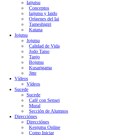
Iaijutsu
Conceptos
Iaijutsu y Iaido
Orígenes del Iai
Tameshigiri
Katana
Jojutsu
Jojutsu
Calidad de Vida
Jodo Taiso
Tanjo
Bojutsu
Kusarigama
Jitte
Vídeos
Vídeos
Sucede
Sucede
Café con Sensei
Mural
Sección de Alumnos
Direcciónes
Direcciónes
Kenjutsu Online
Como Iniciar