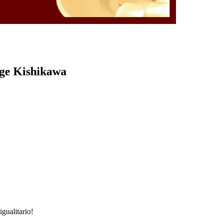
rge Kishikawa
gualitario!