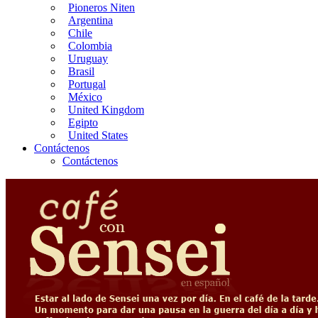
Pioneros Niten
Argentina
Chile
Colombia
Uruguay
Brasil
Portugal
México
United Kingdom
Egipto
United States
Contáctenos
Contáctenos