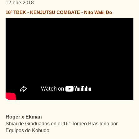
12-ene-2018
16º TBEK - KENJUTSU COMBATE - Nito Waki Do
Roger x Ekman
Shiai de Graduados en el 16° Torneo Brasileño por
Equipos de Kobudo