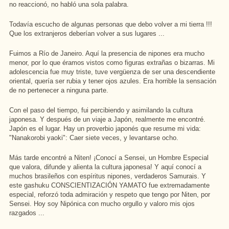
no reaccionó, no habló una sola palabra.
Todavía escucho de algunas personas que debo volver a mi tierra !!!
Que los extranjeros deberían volver a sus lugares ...
Fuimos a Río de Janeiro. Aquí la presencia de nipones era mucho
menor, por lo que éramos vistos como figuras extrañas o bizarras. Mi
adolescencia fue muy triste, tuve vergüenza de ser una descendiente
oriental, quería ser rubia y tener ojos azules. Era horrible la sensación
de no pertenecer a ninguna parte.
Con el paso del tiempo, fui percibiendo y asimilando la cultura
japonesa. Y después de un viaje a Japón, realmente me encontré.
Japón es el lugar. Hay un proverbio japonés que resume mi vida:
"Nanakorobi yaoki": Caer siete veces, y levantarse ocho.
Más tarde encontré a Niten! ¡Conocí a Sensei, un Hombre Especial
que valora, difunde y alienta la cultura japonesa! Y aquí conocí a
muchos brasileños con espíritus nipones, verdaderos Samurais. Y
este gashuku CONSCIENTIZACIÓN YAMATO fue extremadamente
especial, reforzó toda admiración y respeto que tengo por Niten, por
Sensei. Hoy soy Nipónica con mucho orgullo y valoro mis ojos
razgados ...