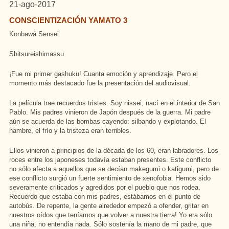
21-ago-2017
CONSCIENTIZACIÓN YAMATO 3
Konbawá Sensei
Shitsureishimassu
¡Fue mi primer gashuku! Cuanta emoción y aprendizaje
. Pero el
momento más destacado fue la presentación del audiovisual.
La película trae recuerdos tristes. Soy nissei, nací en el interior de San
Pablo. Mis padres vinieron de Japón después de la guerra. Mi padre
aún se acuerda de las bombas cayendo: silbando y explotando. El
hambre, el frío y la tristeza eran terribles.
Ellos vinieron a principios de la década de los 60, eran labradores. Los
roces entre los japoneses todavía estaban presentes. Este conflicto
no sólo afecta a aquellos que se decían makegumi o katigumi, pero de
ese conflicto surgió un fuerte sentimiento de xenofobia. Hemos sido
severamente criticados y agredidos por el pueblo que nos rodea.
Recuerdo que estaba con mis padres, estábamos en el punto de
autobús. De repente, la gente alrededor empezó a ofender, gritar en
nuestros oídos que teníamos que volver a nuestra tierra! Yo era sólo
una niña, no entendía nada. Sólo sostenía la mano de mi padre, que