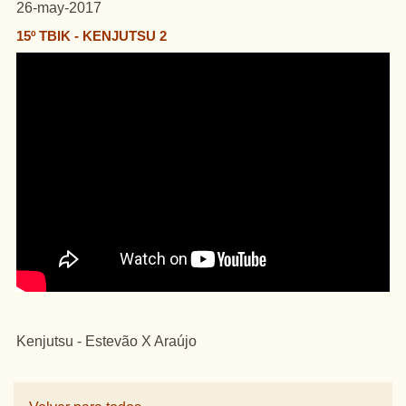
26-may-2017
15º TBIK - KENJUTSU 2
Kenjutsu - Estevão X Araújo