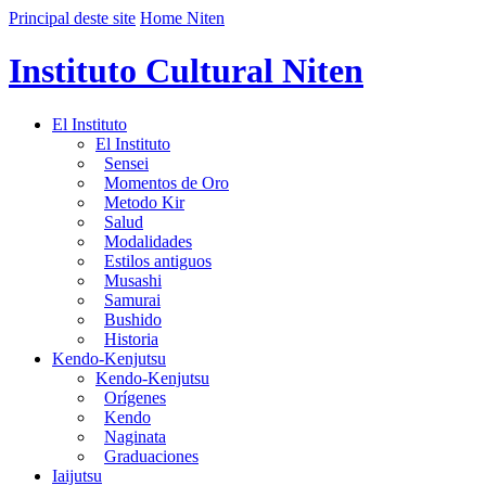
Principal deste site
Home Niten
Instituto Cultural Niten
El Instituto
El Instituto
Sensei
Momentos de Oro
Metodo Kir
Salud
Modalidades
Estilos antiguos
Musashi
Samurai
Bushido
Historia
Kendo-Kenjutsu
Kendo-Kenjutsu
Orígenes
Kendo
Naginata
Graduaciones
Iaijutsu