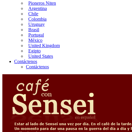
Pioneros Niten
Argentina
Chile
Colombia
Uruguay
Brasil
Portugal
México
United Kingdom
Egipto
United States
Contáctenos
Contáctenos