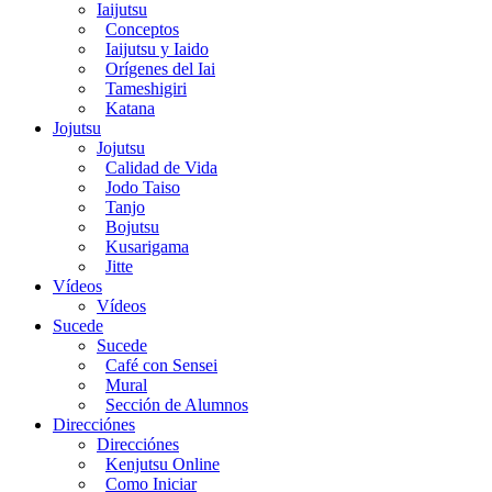
Iaijutsu
Conceptos
Iaijutsu y Iaido
Orígenes del Iai
Tameshigiri
Katana
Jojutsu
Jojutsu
Calidad de Vida
Jodo Taiso
Tanjo
Bojutsu
Kusarigama
Jitte
Vídeos
Vídeos
Sucede
Sucede
Café con Sensei
Mural
Sección de Alumnos
Direcciónes
Direcciónes
Kenjutsu Online
Como Iniciar