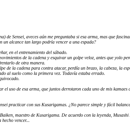
na) de Sensei, aveces aún me preguntaba si esa arma,
mas que fascinan
 un alcance tan largo podría vencer a una espada?
ñar, en el entrenamiento del sábado.
vimientos de la cadena y esquivar un golpe veloz, antes que yolo perci
frentarlo de otra manera.
e de la cadena para contra atacar, perdía un brazo, la cabeza, la e
ado al suelo como la primera vez. Todavía estaba errado.
equivocado.
ar el uso de esa arma, que juntos derrotaron cada uno de mis kamaes co
ensei practicar con sus Kusarigamas. ¿No parece simple y fácil bala
o Baiken, maestro de Kusarigama. De acuerdo con la leyenda, Musashi S
 hecho vencer...