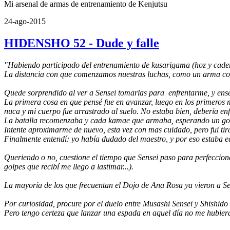
Mi arsenal de armas de entrenamiento de Kenjutsu
24-ago-2015
HIDENSHO 52 - Dude y falle
"Habiendo participado del entrenamiento de kusarigama (hoz y cade
La distancia con que comenzamos nuestras luchas, como un arma con
Quede sorprendido al ver a Sensei tomarlas para enfrentarme, y ense
La primera cosa en que pensé fue en avanzar, luego en los primeros mo
nuca y mi cuerpo fue arrastrado al suelo. No estaba bien, debería en
La batalla recomenzaba y cada kamae que armaba, esperando un golp
Intente aproximarme de nuevo, esta vez con mas cuidado, pero fui tir
Finalmente entendí: yo había dudado del maestro, y por eso estaba 
Queriendo o no, cuestione el tiempo que Sensei paso para perfeccion
golpes que recibí me llego a lastimar...).
La mayoría de los que frecuentan el Dojo de Ana Rosa ya vieron a S
Por curiosidad, procure por el duelo entre Musashi Sensei y Shishid
Pero tengo certeza que lanzar una espada en aquel día no me hubiera