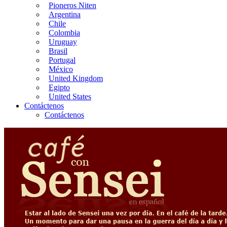
Pioneros Niten
Argentina
Chile
Colombia
Uruguay
Brasil
Portugal
México
United Kingdom
Egipto
United States
Contáctenos
Contáctenos