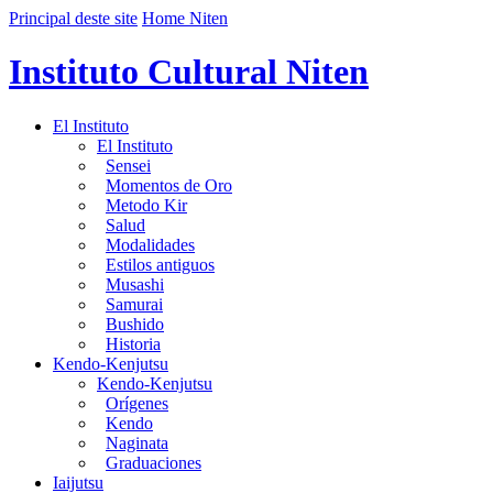
Principal deste site
Home Niten
Instituto Cultural Niten
El Instituto
El Instituto
Sensei
Momentos de Oro
Metodo Kir
Salud
Modalidades
Estilos antiguos
Musashi
Samurai
Bushido
Historia
Kendo-Kenjutsu
Kendo-Kenjutsu
Orígenes
Kendo
Naginata
Graduaciones
Iaijutsu