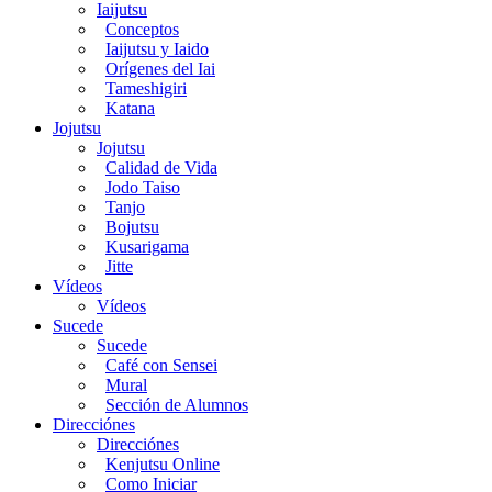
Iaijutsu
Conceptos
Iaijutsu y Iaido
Orígenes del Iai
Tameshigiri
Katana
Jojutsu
Jojutsu
Calidad de Vida
Jodo Taiso
Tanjo
Bojutsu
Kusarigama
Jitte
Vídeos
Vídeos
Sucede
Sucede
Café con Sensei
Mural
Sección de Alumnos
Direcciónes
Direcciónes
Kenjutsu Online
Como Iniciar