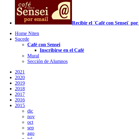
Recibir el ´Café con Sensei` p
Home Niten
Sucede
Café con Sensei
Inscribirse en el Café
Mural
Sección de Alumnos
2021
2020
2019
2018
2017
2016
2015
dic
nov
oct
sep
ago
jul