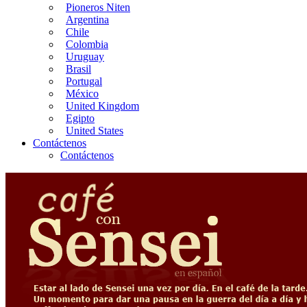
Pioneros Niten
Argentina
Chile
Colombia
Uruguay
Brasil
Portugal
México
United Kingdom
Egipto
United States
Contáctenos
Contáctenos