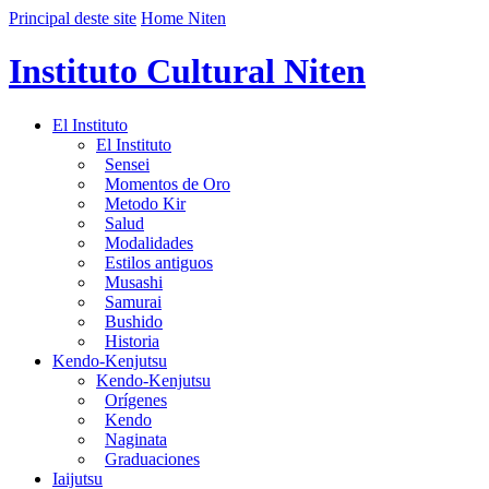
Principal deste site
Home Niten
Instituto Cultural Niten
El Instituto
El Instituto
Sensei
Momentos de Oro
Metodo Kir
Salud
Modalidades
Estilos antiguos
Musashi
Samurai
Bushido
Historia
Kendo-Kenjutsu
Kendo-Kenjutsu
Orígenes
Kendo
Naginata
Graduaciones
Iaijutsu