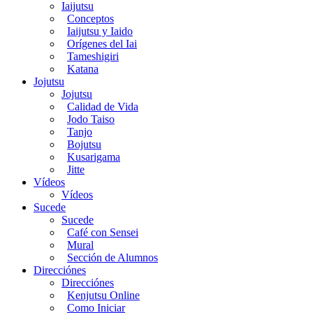
Iaijutsu
Conceptos
Iaijutsu y Iaido
Orígenes del Iai
Tameshigiri
Katana
Jojutsu
Jojutsu
Calidad de Vida
Jodo Taiso
Tanjo
Bojutsu
Kusarigama
Jitte
Vídeos
Vídeos
Sucede
Sucede
Café con Sensei
Mural
Sección de Alumnos
Direcciónes
Direcciónes
Kenjutsu Online
Como Iniciar