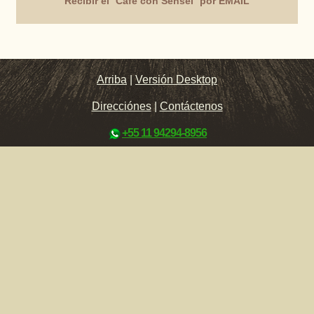
Recibir el ´Café con Sensei` por EMAIL
Arriba
|
Versión Desktop
Direcciónes
|
Contáctenos
+55 11 94294-8956