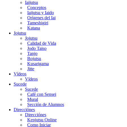
Iaijutsu
Conceptos
Iaijutsu y Iaido
Orígenes del Iai
Tameshigiri
Katana
Jojutsu
Jojutsu
Calidad de Vida
Jodo Taiso
Tanjo
Bojutsu
Kusarigama
Jitte
Vídeos
Vídeos
Sucede
Sucede
Café con Sensei
Mural
Sección de Alumnos
Direcciónes
Direcciónes
Kenjutsu Online
Como Iniciar