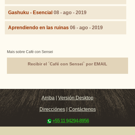
Gashuku - Esencial
08 - ago - 2019
Aprendiendo en las ruinas
06 - ago - 2019
Mais sobre Café con Sensei
Recibir el ´Café con Sensei` por EMAIL
Arriba
|
Versión Desktop
Direcciónes
|
Contáctenos
+55 11 94294-8956