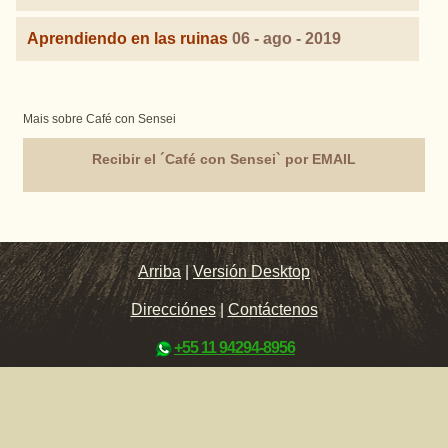
Aprendiendo en las ruinas
06 - ago - 2019
Mais sobre Café con Sensei
Recibir el ´Café con Sensei` por EMAIL
Arriba
|
Versión Desktop
Direcciónes
|
Contáctenos
+55 11 94294-8956