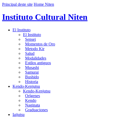
Principal deste site
Home Niten
Instituto Cultural Niten
El Instituto
El Instituto
Sensei
Momentos de Oro
Metodo Kir
Salud
Modalidades
Estilos antiguos
Musashi
Samurai
Bushido
Historia
Kendo-Kenjutsu
Kendo-Kenjutsu
Orígenes
Kendo
Naginata
Graduaciones
Iaijutsu