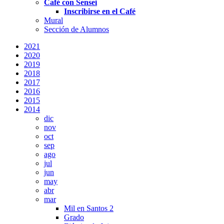
Café con Sensei
Inscribirse en el Café
Mural
Sección de Alumnos
2021
2020
2019
2018
2017
2016
2015
2014
dic
nov
oct
sep
ago
jul
jun
may
abr
mar
Mil en Santos 2
Grado