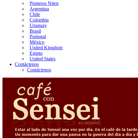
Pioneros Niten
Argentina
Chile
Colombia
Uruguay
Brasil
Portugal
México
United Kingdom
Egipto
United States
Contáctenos
Contáctenos