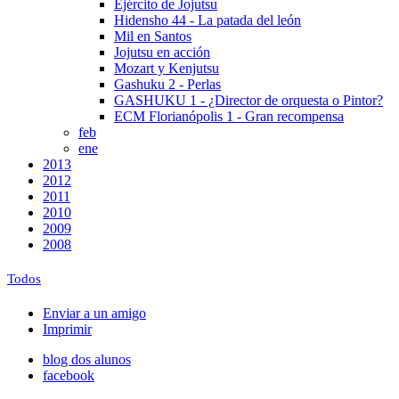
Ejército de Jojutsu
Hidensho 44 - La patada del león
Mil en Santos
Jojutsu en acción
Mozart y Kenjutsu
Gashuku 2 - Perlas
GASHUKU 1 - ¿Director de orquesta o Pintor?
ECM Florianópolis 1 - Gran recompensa
feb
ene
2013
2012
2011
2010
2009
2008
Todos
Enviar a un amigo
Imprimir
blog dos alunos
facebook