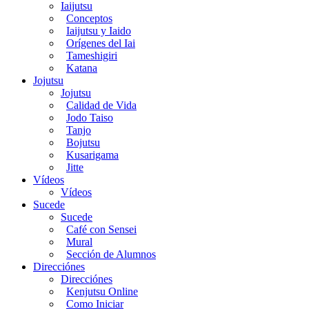
Iaijutsu
Conceptos
Iaijutsu y Iaido
Orígenes del Iai
Tameshigiri
Katana
Jojutsu
Jojutsu
Calidad de Vida
Jodo Taiso
Tanjo
Bojutsu
Kusarigama
Jitte
Vídeos
Vídeos
Sucede
Sucede
Café con Sensei
Mural
Sección de Alumnos
Direcciónes
Direcciónes
Kenjutsu Online
Como Iniciar