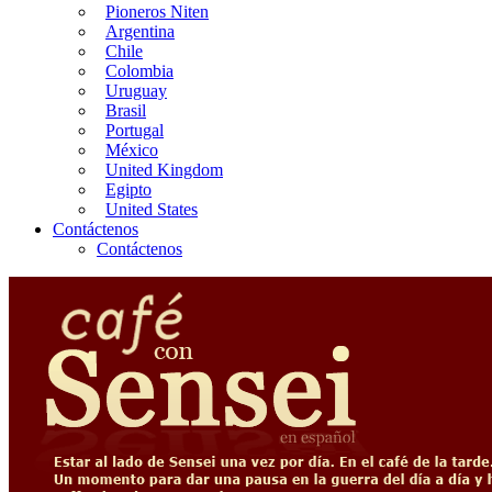
Pioneros Niten
Argentina
Chile
Colombia
Uruguay
Brasil
Portugal
México
United Kingdom
Egipto
United States
Contáctenos
Contáctenos