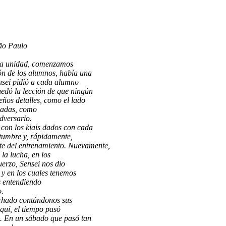
ão Paulo
stra unidad, comenzamos
ón de los
alumnos, había una
ensei pidió a cada alumno
uedó la lección de que ningún
eños detalles, como el lado
cadas, como
adversario.
 con los kiais dados con cada
tumbre y, rápidamente,
rte del entrenamiento. Nuevamente,
la lucha, en los
uerzo, Sensei nos dio
y en los cuales tenemos
s entendiendo
o.
echado contándonos sus
quí, el tiempo pasó
e. En un sábado que pasó tan