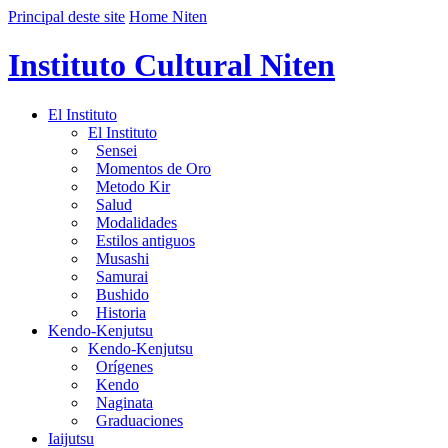
Principal deste site
Home Niten
Instituto Cultural Niten
El Instituto
El Instituto
Sensei
Momentos de Oro
Metodo Kir
Salud
Modalidades
Estilos antiguos
Musashi
Samurai
Bushido
Historia
Kendo-Kenjutsu
Kendo-Kenjutsu
Orígenes
Kendo
Naginata
Graduaciones
Iaijutsu