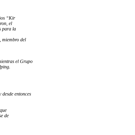
ños “Kir
ron, el
 para la
o, miembro del
mientras el Grupo
lping.
 y desde entonces
 que
se de