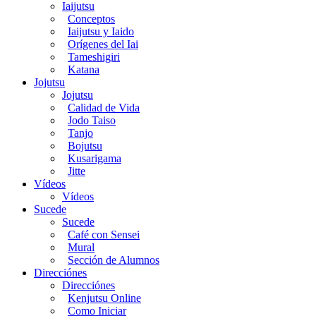
Iaijutsu
Conceptos
Iaijutsu y Iaido
Orígenes del Iai
Tameshigiri
Katana
Jojutsu
Jojutsu
Calidad de Vida
Jodo Taiso
Tanjo
Bojutsu
Kusarigama
Jitte
Vídeos
Vídeos
Sucede
Sucede
Café con Sensei
Mural
Sección de Alumnos
Direcciónes
Direcciónes
Kenjutsu Online
Como Iniciar