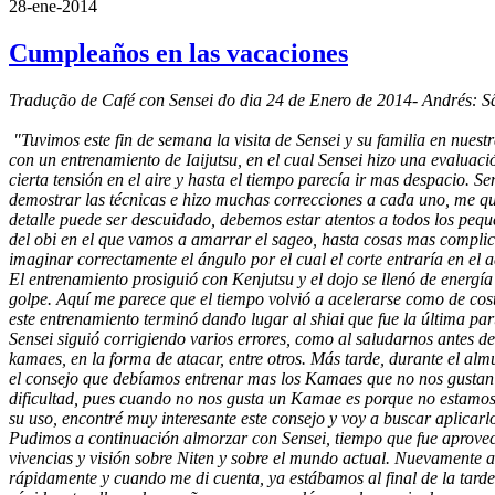
28-ene-2014
Cumpleaños en las vacaciones
Tradução de Café con Sensei do dia 24 de Enero de 2014- Andrés: S
"Tuvimos este fin de semana la visita de Sensei y su familia en nue
con un entrenamiento de Iaijutsu, en el cual Sensei hizo una evaluaci
cierta tensión en el aire y hasta el tiempo parecía ir mas despacio. S
demostrar las técnicas e hizo muchas correcciones a cada uno, me q
detalle puede ser descuidado, debemos estar atentos a todos los pequ
del obi en el que vamos a amarrar el sageo, hasta cosas mas compli
imaginar correctamente el ángulo por el cual el corte entraría en el 
El entrenamiento prosiguió con Kenjutsu y el dojo se llenó de energía
golpe. Aquí me parece que el tiempo volvió a acelerarse como de cos
este entrenamiento terminó dando lugar al shiai que fue la última pa
Sensei siguió corrigiendo varios errores, como al saludarnos antes de 
kamaes, en la forma de atacar, entre otros. Más tarde, durante el alm
el consejo que debíamos entrenar mas los Kamaes que no nos gustan 
dificultad, pues cuando no nos gusta un Kamae es porque no estamo
su uso, encontré muy interesante este consejo y voy a buscar aplicarl
Pudimos a continuación almorzar con Sensei, tiempo que fue aprov
vivencias y visión sobre Niten y sobre el mundo actual. Nuevamente a
rápidamente y cuando me di cuenta, ya estábamos al final de la tard