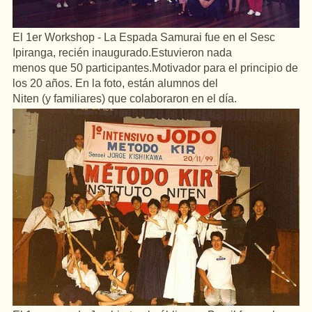
El 1er Workshop - La Espada Samurai fue en el Sesc
Ipiranga,
recién inaugurado.Estuvieron nada
menos que 50 participantes.Motivador para el principio de
los 20 años. En la foto, están alumnos del
Niten (y familiares) que colaboraron en el día.