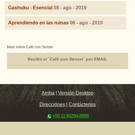
Gashuku - Esencial
08 - ago - 2019
Aprendiendo en las ruinas
06 - ago - 2019
Mais sobre Café con Sensei
Recibir el ´Café con Sensei` por EMAIL
Arriba
|
Versión Desktop
Direcciónes
|
Contáctenos
+55 11 94294-8956