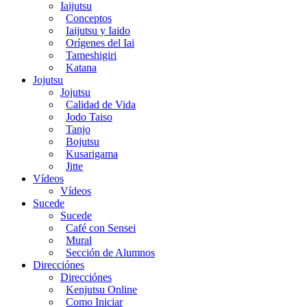
Iaijutsu
Conceptos
Iaijutsu y Iaido
Orígenes del Iai
Tameshigiri
Katana
Jojutsu
Jojutsu
Calidad de Vida
Jodo Taiso
Tanjo
Bojutsu
Kusarigama
Jitte
Vídeos
Vídeos
Sucede
Sucede
Café con Sensei
Mural
Sección de Alumnos
Direcciónes
Direcciónes
Kenjutsu Online
Como Iniciar