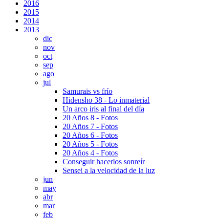
2016
2015
2014
2013
dic
nov
oct
sep
ago
jul
Samurais vs frío
Hidensho 38 - Lo inmaterial
Un arco iris al final del día
20 Años 8 - Fotos
20 Años 7 - Fotos
20 Años 6 - Fotos
20 Años 5 - Fotos
20 Años 4 - Fotos
Conseguir hacerlos sonreír
Sensei a la velocidad de la luz
jun
may
abr
mar
feb