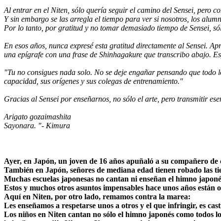
Al entrar en el Niten, sólo quería seguir el camino del Sensei, pero 
Y sin embargo se las arregla el tiempo para ver si nosotros, los alu
Por lo tanto, por gratitud y no tomar demasiado tiempo de Sensei, s
En esos años, nunca expresé esta gratitud directamente al Sensei. A
una epígrafe con una frase de Shinhagakure que transcribo abajo. Esp
"Tu no consigues nada solo. No se deje engañar pensando que todo lo 
capacidad, sus orígenes y sus colegas de entrenamiento."
Gracias al Sensei por enseñarnos, no sólo el arte, pero transmitir es
Arigato gozaimashita
Sayonara. "- Kimura
Ayer, en Japón, un joven de 16 años apuñaló a su compañero de c
También en Japón, señores de mediana edad tienen robado las ti
Muchas escuelas japonesas no cantan ni enseñan el himno japoné
Estos y muchos otros asuntos impensables hace unos años están o
Aquí en Niten, por otro lado, remamos contra la marea:
Les enseñamos a respetarse unos a otros y el que infringir, es 
Los niños en Niten cantan no sólo el himno japonés como todos los