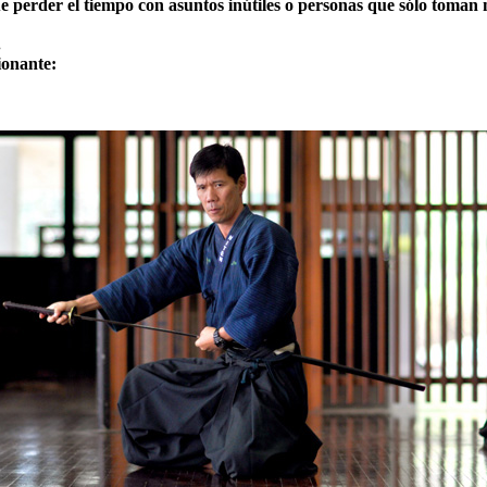
e perder el tiempo con asuntos inútiles o personas que sólo toman
.
ionante: