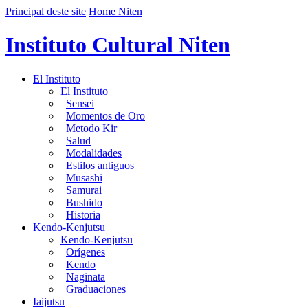
Principal deste site
Home Niten
Instituto Cultural Niten
El Instituto
El Instituto
Sensei
Momentos de Oro
Metodo Kir
Salud
Modalidades
Estilos antiguos
Musashi
Samurai
Bushido
Historia
Kendo-Kenjutsu
Kendo-Kenjutsu
Orígenes
Kendo
Naginata
Graduaciones
Iaijutsu