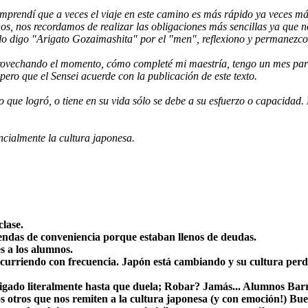
comprendí que a veces el viaje en este camino es más rápido ya veces más
mnos, nos recordamos de realizar las obligaciones más sencillas ya que 
ólo digo "Arigato Gozaimashita" por el "men", reflexiono y permanezc
provechando el momento, cómo completé mi maestría, tengo un mes para
ero que el Sensei acuerde con la publicación de este texto.
que logró, o tiene en su vida sólo se debe a su esfuerzo o capacidad. 
encialmente la cultura japonesa.
lase.
endas de conveniencia porque estaban llenos de deudas.
s a los alumnos.
curriendo con frecuencia. Japón está cambiando y su cultura perd
castigado literalmente hasta que duela; Robar? Jamás... Alumnos B
 otros que nos remiten a la cultura japonesa (y con emoción!) Buen