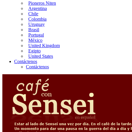
Pioneros Niten
Argentina
Chile
Colombia
Uruguay
Brasil
Portugal
México
United Kingdom
Egipto
United States
Contáctenos
Contáctenos