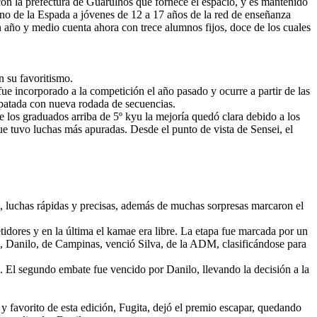
con la prefectura de Guarulhos que fornece el espacio, y es mantenido
mino de la Espada a jóvenes de 12 a 17 años de la red de enseñanza
n año y medio cuenta ahora con trece alumnos fijos, doce de los cuales
n su favoritismo.
 fue incorporado a la competición el año pasado y ocurre a partir de las
mpatada con nueva rodada de secuencias.
de los graduados arriba de 5º kyu la mejoría quedó clara debido a los
ue tuvo luchas más apuradas. Desde el punto de vista de Sensei, el
, luchas rápidas y precisas, además de muchas sorpresas marcaron el
etidores y en la última el kamae era libre. La etapa fue marcada por un
ado, Danilo, de Campinas, venció Silva, de la ADM, clasificándose para
a. El segundo embate fue vencido por Danilo, llevando la decisión a la
y favorito de esta edición, Fugita, dejó el premio escapar, quedando