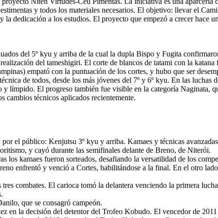
l proyecto Niten Virtudes-Céu Pimentas. La iniciativa es una aparcería 
vestimentas y todos los materiales necesarios. El objetivo: llevar el Ca
 y la dedicación a los estudios. El proyecto que empezó a crecer hace u
duados del 5º kyu y arriba de la cual la dupla Bispo y Fugita confirmaro
 realización del tameshigiri. El corte de blancos de tatami con la katana
(Campinas) empató con la puntuación de los cortes, y hubo que ser dese
n técnica de todos, desde los más jóvenes del 7º y 6º kyu. En las luchas 
 y límpido. El progreso también fue visible en la categoría Naginata, q
los cambios técnicos aplicados recientemente.
 por el público: Kenjutsu 3º kyu y arriba. Kamaes y técnicas avanzadas
ritismo, y cayó durante las semifinales delante de Breno, de Niterói.
eras los kamaes fueron sorteados, desafiando la versatilidad de los comp
reno enfrentó y venció a Cortes, habilitándose a la final. En el otro l
s tres combates. El carioca tomó la delantera venciendo la primera luch
.
 Danilo, que se consagró campeón.
vez en la decisión del detentor del Trofeo Kobudo. El vencedor de 2011 