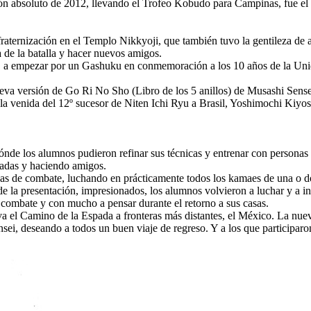
ón absoluto de 2012, llevando el Trofeo Kobudo para Campinas, fue el
fraternización en el Templo Nikkyoji, que también tuvo la gentileza de 
a de la batalla y hacer nuevos amigos.
 a empezar por un Gashuku en conmemoración a los 10 años de la Unida
a versión de Go Ri No Sho (Libro de los 5 anillos) de Musashi Sensei
s: la venida del 12º sucesor de Niten Ichi Ryu a Brasil, Yoshimochi Kiy
ónde los alumnos pudieron refinar sus técnicas y entrenar con personas d
padas y haciendo amigos.
as de combate, luchando en prácticamente todos los kamaes de una o do
de la presentación, impresionados, los alumnos volvieron a luchar y a in
 combate y con mucho a pensar durante el retorno a sus casas.
a el Camino de la Espada a fronteras más distantes, el México. La nue
nsei, deseando a todos un buen viaje de regreso. Y a los que participar