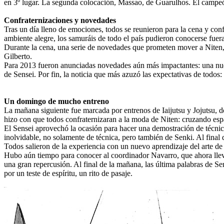
en 3º lugar. La segunda colocación, Massao, de Guarulhos. El campe
Confraternizaciones y novedades
Tras un día lleno de emociones, todos se reunieron para la cena y con
ambiente alegre, los samuráis de todo el país pudieron conocerse fuer
Durante la cena, una serie de novedades que prometen mover a Niten,
Gilberto.
Para 2013 fueron anunciadas novedades aún más impactantes: una nuev
de Sensei. Por fin, la noticia que más azuzó las expectativas de todo
Un domingo de mucho entreno
La mañana siguiente fue marcada por entrenos de Iaijutsu y Jojutsu, d
hizo con que todos confraternizaran a la moda de Niten: cruzando es
El Sensei aprovechó la ocasión para hacer una demostración de técnic
inolvidable, no solamente de técnica, pero también de Senki. Al final 
Todos salieron de la experiencia con un nuevo aprendizaje del arte de
Hubo aún tiempo para conocer al coordinador Navarro, que ahora llev
una gran repercusión. Al final de la mañana, las última palabras de Se
por un teste de espíritu, un rito de pasaje.