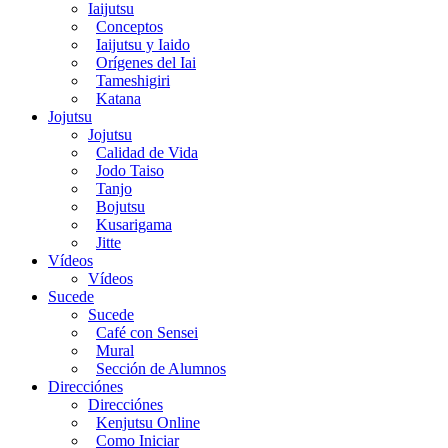
Iaijutsu
Conceptos
Iaijutsu y Iaido
Orígenes del Iai
Tameshigiri
Katana
Jojutsu
Jojutsu
Calidad de Vida
Jodo Taiso
Tanjo
Bojutsu
Kusarigama
Jitte
Vídeos
Vídeos
Sucede
Sucede
Café con Sensei
Mural
Sección de Alumnos
Direcciónes
Direcciónes
Kenjutsu Online
Como Iniciar