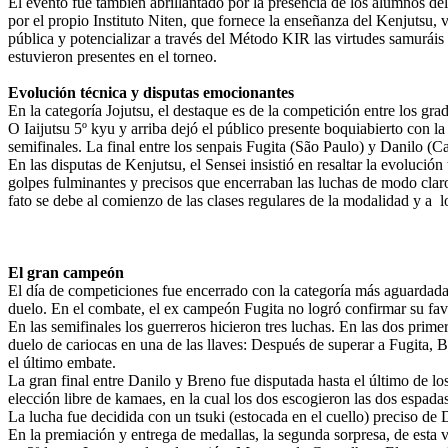
El evento fue también abrillantado por la presencia de los alumnos de
por el propio Instituto Niten, que fornece la enseñanza del Kenjutsu, 
pública y potencializar a través del Método KIR las virtudes samuráis
estuvieron presentes en el torneo.
Evolución técnica y disputas emocionantes
En la categoría Jojutsu, el destaque es de la competición entre los gra
O Iaijutsu 5º kyu y arriba dejó el público presente boquiabierto con la
semifinales. La final entre los senpais Fugita (São Paulo) y Danilo 
En las disputas de Kenjutsu, el Sensei insistió en resaltar la evolució
golpes fulminantes y precisos que encerraban las luchas de modo claro
fato se debe al comienzo de las clases regulares de la modalidad y a 
El gran campeón
El día de competiciones fue encerrado con la categoría más aguardada
duelo. En el combate, el ex campeón Fugita no logró confirmar su favo
En las semifinales los guerreros hicieron tres luchas. En las dos prim
duelo de cariocas en una de las llaves: Después de superar a Fugita, B
el último embate.
La gran final entre Danilo y Breno fue disputada hasta el último de lo
elección libre de kamaes, en la cual los dos escogieron las dos espadas
La lucha fue decidida con un tsuki (estocada en el cuello) preciso de
En la premiación y entrega de medallas, la segunda sorpresa, de esta 