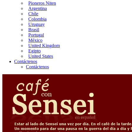
Pioneros Niten
Argentina
Chile
Colombia
Uruguay
Brasil
Portugal
México
United Kingdom
Egipto
United States
Contáctenos
Contáctenos