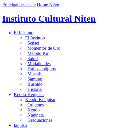
Principal deste site
Home Niten
Instituto Cultural Niten
El Instituto
El Instituto
Sensei
Momentos de Oro
Metodo Kir
Salud
Modalidades
Estilos antiguos
Musashi
Samurai
Bushido
Historia
Kendo-Kenjutsu
Kendo-Kenjutsu
Orígenes
Kendo
Naginata
Graduaciones
Iaijutsu