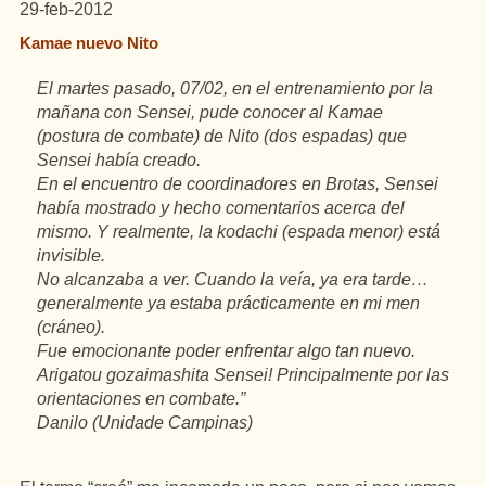
29-feb-2012
Kamae nuevo Nito
El martes
pasado
, 07/02,
en
el
entrenamiento
por la
mañana
con
Sensei
, pude
conocer
al
Kamae
(postura de combate) de Nito (dos espadas) que
Sensei
había
creado
.
En
el
encuentro
de
coordinadores
en
Brotas,
Sensei
había
mostrado y
hecho
comentarios
acerca del
mismo
. Y realmente, la
kodachi
(espada menor) está
invisible
.
No
alcanzaba
a ver.
Cuando
la
veía
,
ya
era tarde…
generalmente
ya
estaba
prácticamente
en
mi
men
(
cráneo
).
Fue
emocionante poder enfrentar algo
tan
nuevo
.
Arigatou
gozaimashita
Sensei
! Principalmente por las
orientaciones
en
combate.”
Danilo (Unidade Campinas)