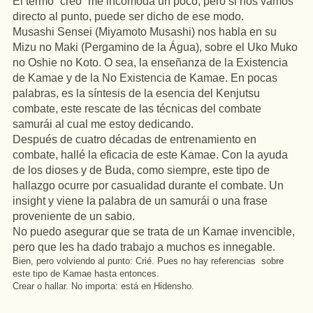
El termo
“creó”
me incomoda
un
poco, pero si nos vamos
directo
al
punto,
puede
ser
dicho
de
ese
modo.
Musashi
Sensei
(
Miyamoto
Musashi
) nos
habla
en
su
Mizu
no
Maki
(
Pergamino
de la Água), sobre el
Uko
Muko
no
Oshie
no
Koto
. O
sea
, la
enseñanza
de la
Existencia
de
Kamae
y de la No
Existencia
de
Kamae
.
En
pocas
palabras
, es la
síntesis
de la
esencia
del
Kenjutsu
combate, este
rescate
de las técnicas del combate
samurái
al
cual me
estoy
dedicando.
Después
de
cuatro
décadas de
entrenamiento
en
combate,
hallé
la eficacia de este
Kamae
.
Con
la
ayuda
de los dioses y de Buda, como
siempre
, este tipo de
hallazgo
ocurre
por
casualidad
durante el combate.
Un
insight
y
viene
la
palabra
de
un
samurái
o una frase
proveniente de
un
sabio
.
No
puedo
asegurar
que se trata de
un
Kamae
invencible
,
pero que
les
ha dado
trabajo
a
muchos
es
innegable
.
Bien
, pero
volviendo
al
punto:
Crié
. Pues no
hay
referencias sobre
este tipo de
Kamae
hasta
entonces
.
Crear
o
hallar
. No importa: está
en
Hidensho
.