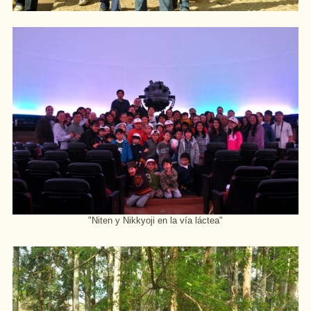
"
Niten
y
Nikkyoji
en
la
vía
láctea
"