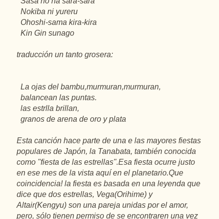
Sasa
no
ha
sara-sara
Nokiba
ni
yureru
Ohoshi-sama
kira-kira
Kin
Gin
sunago
traducción
un
tanto
grosera
:
La
ojas
del
bambu,
murmuran
,
murmuran
,
balancean
las
puntas
.
las
estrlla
brillan
,
granos
de arena de oro y
plata
Esta
canción
hace
parte de
una
e las
mayores
fiestas
populares de
Japón
, la
Tanabata
,
también
conocida
como "
fiesta
de las
estrellas
".Esa
fiesta
ocurre
justo
en
ese
mes de la vista
aquí
en
el
planetario.Que
coincidencia
! la
fiesta
es
basada
en
una
leyenda
que
dice
que dos
estrellas
,
Vega
(
Orihime
) y
Altair
(
Kengyu
) son
una
pareja
unidas por el amor,
pero,
sólo
tienen
permiso
de se
encontraren
una
vez