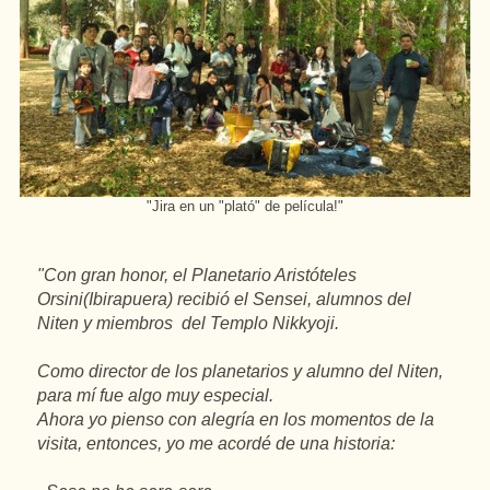
"
Jira
en
un
"
plató
" de película!"
"Con
gran
honor
, el
Planetario
Aristóteles
Orsini
(Ibirapuera)
recibió
el
Sensei
,
alumnos
del
Niten
y
miembros
del
Templo
Nikkyoji
.
Como
director
de los
planetarios
y
alumno
del
Niten
,
para
mí
fue
algo
muy
especial.
Ahora
yo
pienso
con
alegría
en
los momentos de la
visita,
entonces
,
yo
me
acordé
de
una
historia
: