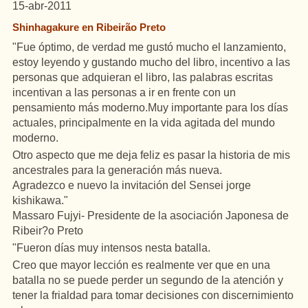
15-abr-2011
Shinhagakure en Ribeirão Preto
"
Fue
óptimo, de
verdad
me
gustó
mucho
el
lanzamiento
,
estoy
leyendo
y
gustando
mucho
del
libro
, incentivo a las
personas
que
adquieran
el
libro
, las
palabras
escritas
incentivan
a las
personas
a ir
en
frente con
un
pensamiento
más
moderno.Muy
importante para los
días
actuales
, principalmente
en
la vida agitada
del
mundo
moderno.
Otro
aspecto que me
deja
feliz
es
pasar
la
historia
de
mis
ancestrales
para la
generación
más
nueva
.
Agradezco
e
nuevo
la
invitación
del
Sensei
jorge
kishikawa
."
Massaro
Fujyi
- Presidente de la
asociación
Japonesa de
Ribeir
?o Preto
"
Fueron
días
muy
intensos nesta
batalla
.
Creo
que
mayor
lección
es
realmente ver que
en
una
batalla
no se
puede
perder
un
segundo de la
atención
y
tener
la
frialdad
para tomar
decisiones
con
discernimiento