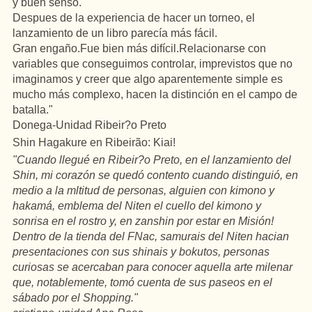
y
buen
senso.
Despues
de la
experiencia
de
hacer
un
torneo
, el
lanzamiento
de
un
libro
parecía
más fácil.
Gran
engaño.Fue
bien
más
difícil.Relacionarse
con
variables
que conseguimos controlar, imprevistos que no
imaginamos y
creer
que algo aparentemente
simple
es
mucho
más complexo,
hacen
la
distinción
en
el campo de
batalla
."
Donega-Unidad
Ribeir
?o Preto
Shin
Hagakure
en
Ribeirão:
Kiai
!
"
Cuando
llegué
en
Ribeir
?o Preto,
en
el
lanzamiento
del
Shin
, mi
corazón
se
quedó
contento
cuando
distinguió
,
en
medio
a la
mltitud
de
personas
,
alguien
con
kimono
y
hakamá
, emblema
del
Niten
el
cuello
del
kimono
y
sonrisa
en
el
rostro
y,
en
zanshin
por estar
en
Misión
!
Dentro de la
tienda
del
FNac
,
samurais
del
Niten
hacian
presentaciones
con sus
shinais
y
bokutos
,
personas
curiosas se
acercaban
para
conocer
aquella
arte milenar
que,
notablemente
,
tomó
cuenta
de sus
paseos
en
el
sábado por el Shopping."