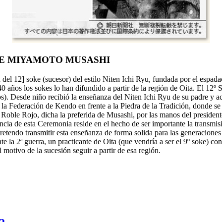
DE MIYAMOTO MUSASHI
ón del 12] soke (sucesor) del estilo Niten Ichi Ryu, fundada por el es
 años los sokes lo han difundido a partir de la región de Oita. El 12º
ños). Desde niño recibió la enseñanza del Niten Ichi Ryu de su padre y
 la Federación de Kendo en frente a la Piedra de la Tradición, donde se
de Roble Rojo, dicha la preferida de Musashi, por las manos del presiden
ia de esta Ceremonia reside en el hecho de ser importante la transmisió
 pretendo transmitir esta enseñanza de forma solida para las generacione
e la 2ª guerra, un practicante de Oita (que vendría a ser el 9º soke) co
l motivo de la sucesión seguir a partir de esa región.