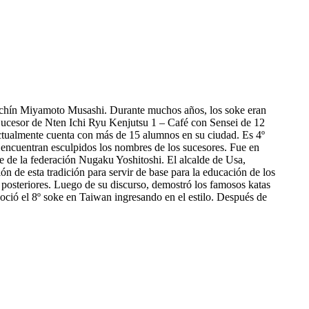
padachín Miyamoto Musashi. Durante muchos años, los soke eran
 Sucesor de Nten Ichi Ryu Kenjutsu 1 – Café con Sensei de 12
 actualmente cuenta con más de 15 alumnos en su ciudad. Es 4º
 encuentran esculpidos los nombres de los sucesores. Fue en
te de la federación Nugaku Yoshitoshi. El alcalde de Usa,
n de esta tradición para servir de base para la educación de los
s posteriores. Luego de su discurso, demostró los famosos katas
noció el 8º soke en Taiwan ingresando en el estilo. Después de