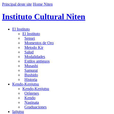
Principal deste site
Home Niten
Instituto Cultural Niten
El Instituto
El Instituto
Sensei
Momentos de Oro
Metodo Kir
Salud
Modalidades
Estilos antiguos
Musashi
Samurai
Bushido
Historia
Kendo-Kenjutsu
Kendo-Kenjutsu
Orígenes
Kendo
Naginata
Graduaciones
Iaijutsu