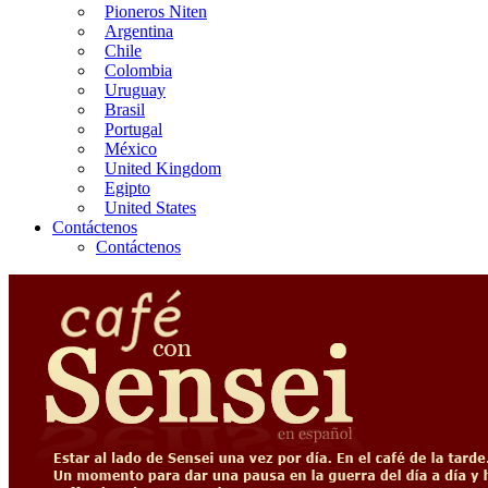
Pioneros Niten
Argentina
Chile
Colombia
Uruguay
Brasil
Portugal
México
United Kingdom
Egipto
United States
Contáctenos
Contáctenos