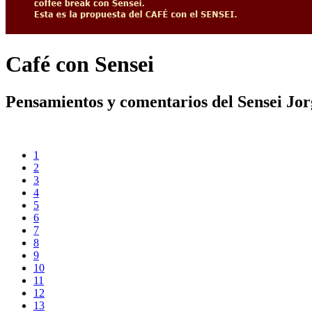
Café con Sensei
Pensamientos y comentarios del Sensei Jo
1
2
3
4
5
6
7
8
9
10
11
12
13