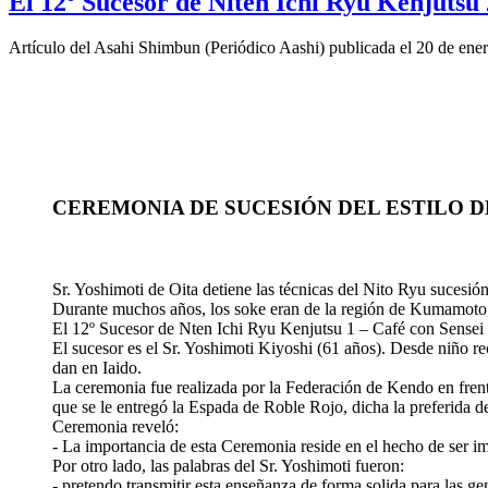
El 12º Sucesor de Niten Ichi Ryu Kenjutsu 
Artículo del Asahi Shimbun (Periódico Aashi) publicada el 20 de ene
CEREMONIA DE SUCESIÓN DEL ESTILO 
Sr. Yoshimoti de Oita detiene las técnicas del Nito Ryu sucesió
Durante muchos años, los soke eran de la región de Kumamoto, d
El 12º Sucesor de Nten Ichi Ryu Kenjutsu 1 – Café con Sensei 
El sucesor es el Sr. Yoshimoti Kiyoshi (61 años). Desde niño r
dan en Iaido.
La ceremonia fue realizada por la Federación de Kendo en frente
que se le entregó la Espada de Roble Rojo, dicha la preferida 
Ceremonia reveló:
- La importancia de esta Ceremonia reside en el hecho de ser imp
Por otro lado, las palabras del Sr. Yoshimoti fueron:
- pretendo transmitir esta enseñanza de forma solida para las ge