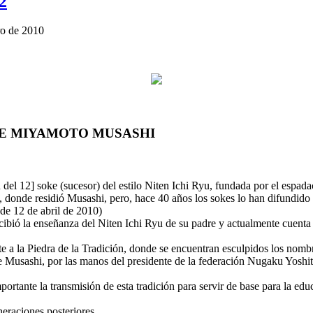
2
ro de 2010
DE MIYAMOTO MUSASHI
n del 12] soke (sucesor) del estilo Niten Ichi Ryu, fundada por el esp
onde residió Musashi, pero, hace 40 años los sokes lo han difundido a 
de 12 de abril de 2010)
ecibió la enseñanza del Niten Ichi Ryu de su padre y actualmente cuent
 a la Piedra de la Tradición, donde se encuentran esculpidos los nombre
de Musashi, por las manos del presidente de la federación Nugaku Yoshit
ortante la transmisión de esta tradición para servir de base para la edu
neraciones posteriores.