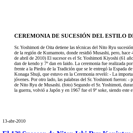
CEREMONIA DE SUCESIÓN DEL ESTILO 
Sr. Yoshimoti de Oita detiene las técnicas del Nito Ryu sucesi
de la región de Kumamoto, donde residió Musashi, pero, hace 40
de abril de 2010) El sucesor es el Sr. Yoshimoti Kiyoshi (61 a
dan de kendo y 7º dan en Iaido. La ceremonia fue realizada por
frente a la Piedra de la Tradición que se le entregó la Espada 
Konaga Shuji, que estuvo en la Ceremonia reveló: - La importanc
jóvenes. Por otro lado, las palabras del Sr. Yoshimoti fueron: -
de Nito Ryu de Musashi. (foto) Segundo el Sr. Yoshimoti, durant
la guerra, volvió a Japón y en 1967 fue el 9º soke, siendo este e
13-abr-2010