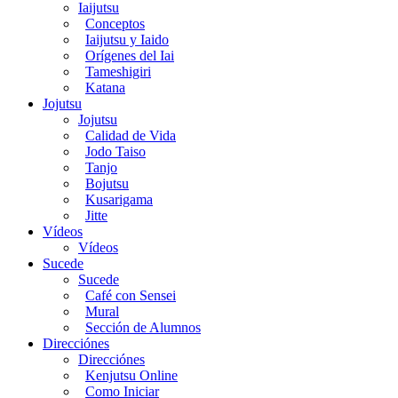
Iaijutsu
Conceptos
Iaijutsu y Iaido
Orígenes del Iai
Tameshigiri
Katana
Jojutsu
Jojutsu
Calidad de Vida
Jodo Taiso
Tanjo
Bojutsu
Kusarigama
Jitte
Vídeos
Vídeos
Sucede
Sucede
Café con Sensei
Mural
Sección de Alumnos
Direcciónes
Direcciónes
Kenjutsu Online
Como Iniciar