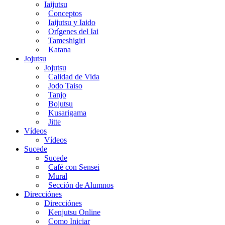
Iaijutsu
Conceptos
Iaijutsu y Iaido
Orígenes del Iai
Tameshigiri
Katana
Jojutsu
Jojutsu
Calidad de Vida
Jodo Taiso
Tanjo
Bojutsu
Kusarigama
Jitte
Vídeos
Vídeos
Sucede
Sucede
Café con Sensei
Mural
Sección de Alumnos
Direcciónes
Direcciónes
Kenjutsu Online
Como Iniciar