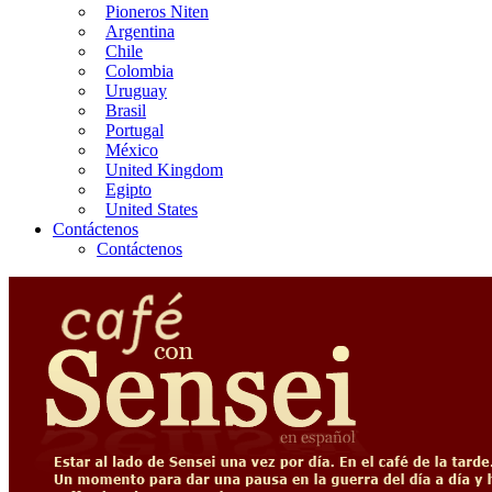
Pioneros Niten
Argentina
Chile
Colombia
Uruguay
Brasil
Portugal
México
United Kingdom
Egipto
United States
Contáctenos
Contáctenos