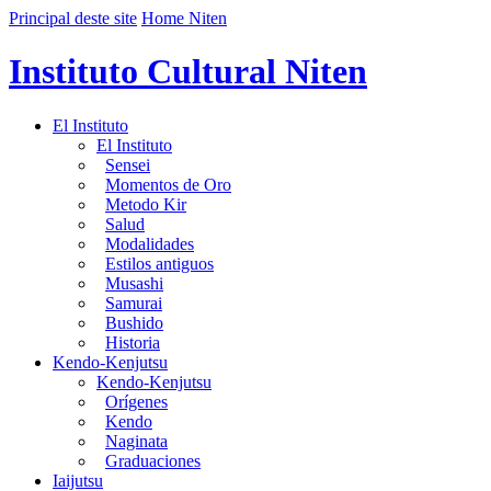
Principal deste site
Home Niten
Instituto Cultural Niten
El Instituto
El Instituto
Sensei
Momentos de Oro
Metodo Kir
Salud
Modalidades
Estilos antiguos
Musashi
Samurai
Bushido
Historia
Kendo-Kenjutsu
Kendo-Kenjutsu
Orígenes
Kendo
Naginata
Graduaciones
Iaijutsu