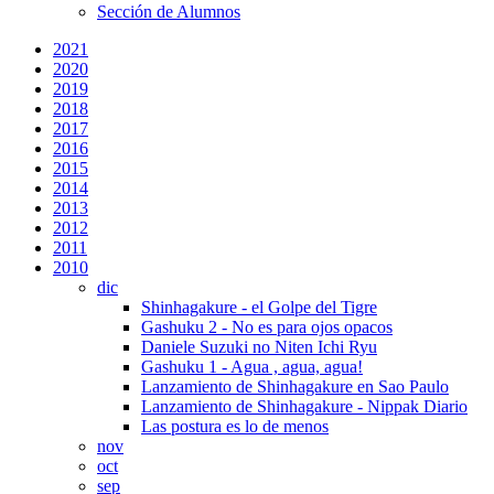
Sección de Alumnos
2021
2020
2019
2018
2017
2016
2015
2014
2013
2012
2011
2010
dic
Shinhagakure - el Golpe del Tigre
Gashuku 2 - No es para ojos opacos
Daniele Suzuki no Niten Ichi Ryu
Gashuku 1 - Agua , agua, agua!
Lanzamiento de Shinhagakure en Sao Paulo
Lanzamiento de Shinhagakure - Nippak Diario
Las postura es lo de menos
nov
oct
sep