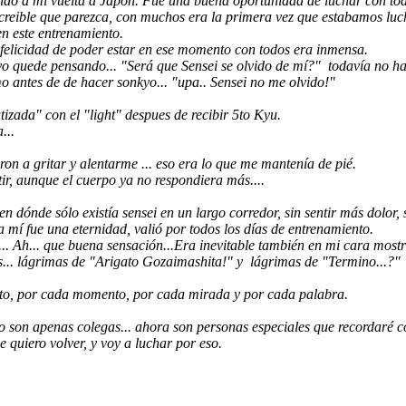
ido a mi vuelta a Japón. Fue una buena oportunidad de luchar con todo
reible que parezca, con muchos era la primera vez que estabamos luch
n este entrenamiento.
 felicidad de poder estar en ese momento con todos era inmensa.
 yo quede pensando... "Será que Sensei se olvido de mí?" todavía no h
 antes de de hacer sonkyo... "upa.. Sensei no me olvido!"
tizada" con el "light" despues de recibir 5to Kyu.
...
 a gritar y alentarme ... eso era lo que me mantenía de pié.
r, aunque el cuerpo ya no respondiera más....
dónde sólo existía sensei en un largo corredor, sin sentir más dolor,
mí fue una eternidad, valió por todos los días de entrenamiento.
... Ah... que buena sensación...Era inevitable también en mi cara most
as... lágrimas de "Arigato Gozaimashita!" y lágrimas de "Termino...?"
ento, por cada momento, por cada mirada y por cada palabra.
no son apenas colegas... ahora son personas especiales que recordaré
quiero volver, y voy a luchar por eso.