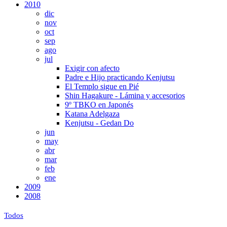
2010
dic
nov
oct
sep
ago
jul
Exigir con afecto
Padre e Hijo practicando Kenjutsu
El Templo sigue en Pié
Shin Hagakure - Lámina y accesorios
9º TBKO en Japonés
Katana Adelgaza
Kenjutsu - Gedan Do
jun
may
abr
mar
feb
ene
2009
2008
Todos