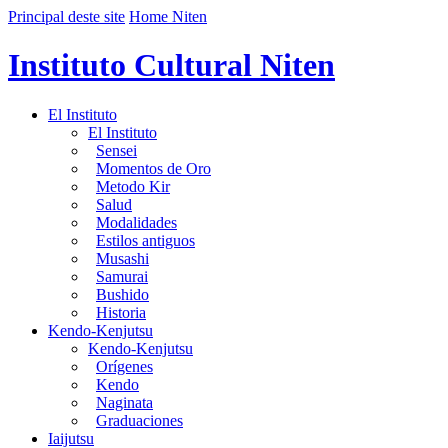
Principal deste site
Home Niten
Instituto Cultural Niten
El Instituto
El Instituto
Sensei
Momentos de Oro
Metodo Kir
Salud
Modalidades
Estilos antiguos
Musashi
Samurai
Bushido
Historia
Kendo-Kenjutsu
Kendo-Kenjutsu
Orígenes
Kendo
Naginata
Graduaciones
Iaijutsu