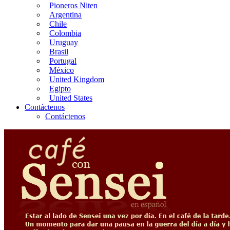
Pioneros Niten
Argentina
Chile
Colombia
Uruguay
Brasil
Portugal
México
United Kingdom
Egipto
United States
Contáctenos
Contáctenos