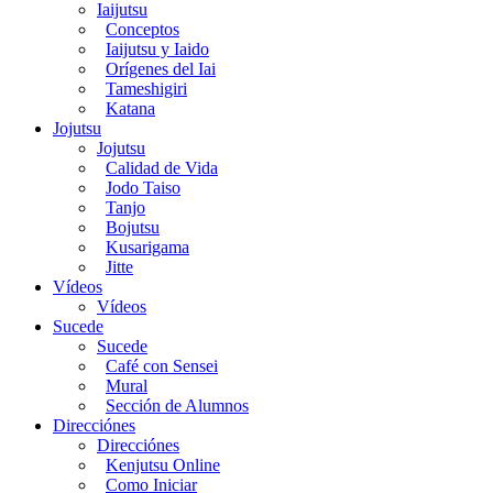
Iaijutsu
Conceptos
Iaijutsu y Iaido
Orígenes del Iai
Tameshigiri
Katana
Jojutsu
Jojutsu
Calidad de Vida
Jodo Taiso
Tanjo
Bojutsu
Kusarigama
Jitte
Vídeos
Vídeos
Sucede
Sucede
Café con Sensei
Mural
Sección de Alumnos
Direcciónes
Direcciónes
Kenjutsu Online
Como Iniciar