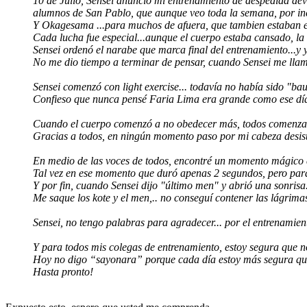
10 de Julio, Sensei anuncio mi entrenamiento de despedida dev
alumnos de San Pablo, que aunque veo toda la semana, por inc
Y Okagesama ...para muchos de afuera, que tambien estaban e
Cada lucha fue especial...aunque el cuerpo estaba cansado, la
Sensei ordenó el narabe que marca final del entrenamiento...y
No me dio tiempo a terminar de pensar, cuando Sensei me llamo
Sensei comenzó con light exercise... todavía no había sido "bau
Confieso que nunca pensé Faria Lima era grande como ese día
Cuando el cuerpo comenzó a no obedecer más, todos comenzaron
Gracias a todos, en ningún momento paso por mi cabeza desisti
En medio de las voces de todos, encontré un momento mágico en 
Tal vez en ese momento que duró apenas 2 segundos, pero para 
Y por fin, cuando Sensei dijo "último men" y abrió una sonrisa
Me saque los kote y el men,.. no conseguí contener las lágrim
Sensei, no tengo palabras para agradecer... por el entrenami
Y para todos mis colegas de entrenamiento, estoy segura que 
Hoy no digo “sayonara” porque cada día estoy más segura que 
Hasta pronto!