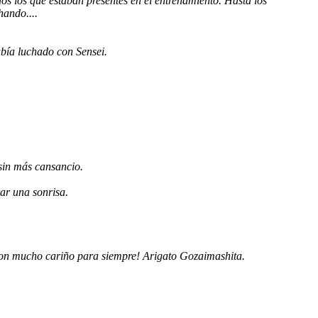
s los que estaban presentes en el entrenamiento. Hasta los
ando....
abía luchado con Sensei.
 sin más cansancio.
rar una sonrisa.
 con mucho cariño para siempre! Arigato Gozaimashita.