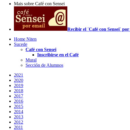
Mais sobre Café con Sensei
Recibir el ´Café con Sensei` p
Home Niten
Sucede
Café con Sensei
Inscribirse en el Café
Mural
Sección de Alumnos
2021
2020
2019
2018
2017
2016
2015
2014
2013
2012
2011