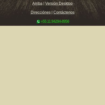
Arriba
|
Versión Desktop
Direcciónes
|
Contáctenos
+55 11 94294-8956