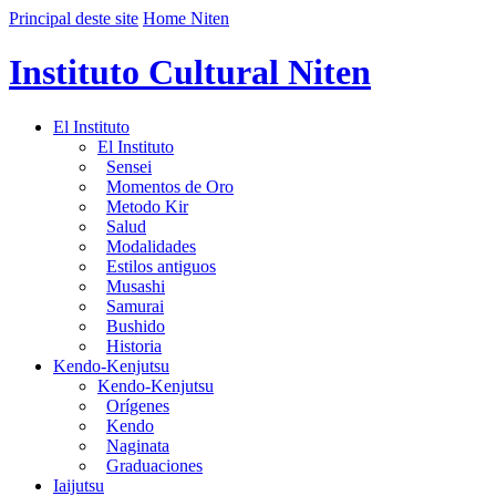
Principal deste site
Home Niten
Instituto Cultural Niten
El Instituto
El Instituto
Sensei
Momentos de Oro
Metodo Kir
Salud
Modalidades
Estilos antiguos
Musashi
Samurai
Bushido
Historia
Kendo-Kenjutsu
Kendo-Kenjutsu
Orígenes
Kendo
Naginata
Graduaciones
Iaijutsu