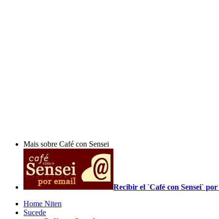
Mais sobre Café con Sensei
Recibir el ´Café con Sensei` p
Home Niten
Sucede