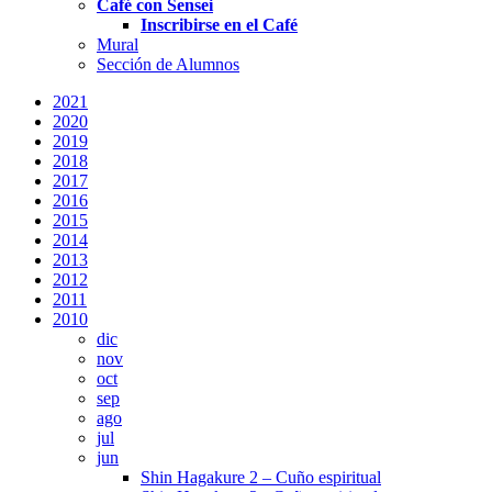
Café con Sensei
Inscribirse en el Café
Mural
Sección de Alumnos
2021
2020
2019
2018
2017
2016
2015
2014
2013
2012
2011
2010
dic
nov
oct
sep
ago
jul
jun
Shin Hagakure 2 – Cuño espiritual