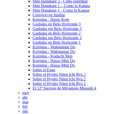
Shin Hagakure 2 - Cuño espiritual
Shin Hagakure 1 – Como la Katana
Shin Hagakure 1 - Como la Katana
Convivio en Jundiai
Kenjutsu - Hasso Kote
Gashuku en Belo Horizonte 3
Gashuku em Belo Horizonte 3
Gashuku en Belo Horizonte 2
Gashuku em Belo Horizonte 2
Gashuku en Belo Horizonte 1
Kenjutsu - Wakigamae Do
Kenjutsu - Wakigamae Do
Kenjutsu - Kodachi Men
Kenjutsu - Hasso Migi Do
Kenjutsu - Hasso Migi Do
Sobre el Egan
Sobre el Hyoho
Niten Ichi Ryu 2
Sobre el Hyoho Niten Ichi Ryu 2
Sobre el Hyoho Niten Ichi Ryu 1
El 12º Sucesor de Miyamoto Musashi 4
may
abr
mar
feb
ene