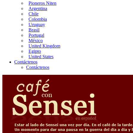
Pioneros Niten
Argentina
Chile
Colombia
Uruguay
Brasil
Portugal
México
United Kingdom
Egipto
United States
Contáctenos
Contáctenos