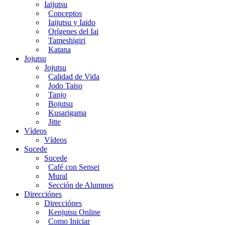
Iaijutsu
Conceptos
Iaijutsu y Iaido
Orígenes del Iai
Tameshigiri
Katana
Jojutsu
Jojutsu
Calidad de Vida
Jodo Taiso
Tanjo
Bojutsu
Kusarigama
Jitte
Vídeos
Vídeos
Sucede
Sucede
Café con Sensei
Mural
Sección de Alumnos
Direcciónes
Direcciónes
Kenjutsu Online
Como Iniciar