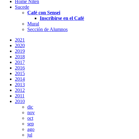
Home Niten
Sucede
Café con Sensei
Inscribirse en el Café
Mural
Sección de Alumnos
2021
2020
2019
2018
2017
2016
2015
2014
2013
2012
2011
2010
dic
nov
oct
sep
ago
jul