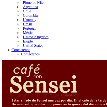
Pioneros Niten
Argentina
Chile
Colombia
Uruguay
Brasil
Portugal
México
United Kingdom
Egipto
United States
Contáctenos
Contáctenos