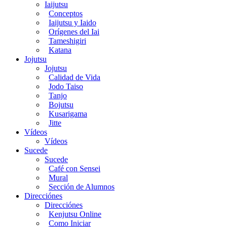
Iaijutsu
Conceptos
Iaijutsu y Iaido
Orígenes del Iai
Tameshigiri
Katana
Jojutsu
Jojutsu
Calidad de Vida
Jodo Taiso
Tanjo
Bojutsu
Kusarigama
Jitte
Vídeos
Vídeos
Sucede
Sucede
Café con Sensei
Mural
Sección de Alumnos
Direcciónes
Direcciónes
Kenjutsu Online
Como Iniciar