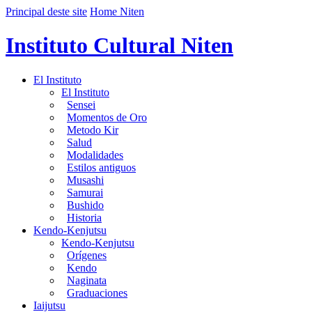
Principal deste site
Home Niten
Instituto Cultural Niten
El Instituto
El Instituto
Sensei
Momentos de Oro
Metodo Kir
Salud
Modalidades
Estilos antiguos
Musashi
Samurai
Bushido
Historia
Kendo-Kenjutsu
Kendo-Kenjutsu
Orígenes
Kendo
Naginata
Graduaciones
Iaijutsu