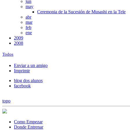
jun
may
Ceremonia de la Sucesión de Musashi en la Tele
abr
mar
feb
ene
2009
2008
Todos
Enviar a un amigo
Imprimir
blog dos alunos
facebook
topo
Como Empezar
Donde Entrenar