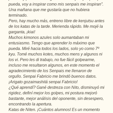
pueda, voy a inspirar como mis senpais me inspiran”.
Una mañana que me gustaría que no hubiera
terminado.
Pero, hay mucho más, entreno libre de kenjutsu antes
de los katas de la tarde. Merienda rápido. Me mojé la
garganta, ¡kiai!
Muchos kimonos azules solo aumantaban mi
entusiasmo. Tengo que aprender lo máximo que
pueda. Miré hacia todos los lados, solo yo como 7º
kyu. Tomé muchos kotes, muchos mens y algunos ni
los vi. Pero les di trabajo, no fue fácil golpearme,
incluso me resultaron algunos, en este momento el
agradecimiento de los Senpais me llenaron de
orgullo. Senpai Fabricio me brindó buenos datos.
¡Arigato gozaimashitá senpai Fabricio!
¿Qué aprendí? Gané destreza con Nito, disminuyó mi
rigidez, definí mejor los golpes, mi postura mejoró
bastante, mejor análisis del oponente, sin desespero,
encontrando la apertura.
Katas de Niten. ¡Cuántos alumnos! Es un momento