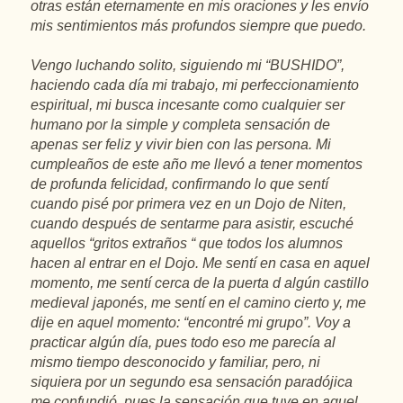
otras están eternamente en mis oraciones y les envío
mis sentimientos más profundos siempre que puedo.
Vengo luchando solito, siguiendo mi “BUSHIDO”,
haciendo cada día mi trabajo, mi perfeccionamiento
espiritual, mi busca incesante como cualquier ser
humano por la simple y completa sensación de
apenas ser feliz y vivir bien con las persona. Mi
cumpleaños de este año me llevó a tener momentos
de profunda felicidad, confirmando lo que sentí
cuando pisé por primera vez en un Dojo de Niten,
cuando después de sentarme para asistir, escuché
aquellos “gritos extraños “ que todos los alumnos
hacen al entrar en el Dojo. Me sentí en casa en aquel
momento, me sentí cerca de la puerta d algún castillo
medieval japonés, me sentí en el camino cierto y, me
dije en aquel momento: “encontré mi grupo”. Voy a
practicar algún día, pues todo eso me parecía al
mismo tiempo desconocido y familiar, pero, ni
siquiera por un segundo esa sensación paradójica
me confundió, pues la sensación que tuve en aquel