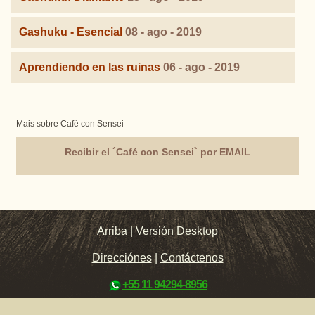
Gashuku - Esencial
08 - ago - 2019
Aprendiendo en las ruinas
06 - ago - 2019
Mais sobre Café con Sensei
Recibir el ´Café con Sensei` por EMAIL
Arriba
|
Versión Desktop
Direcciónes
|
Contáctenos
+55 11 94294-8956