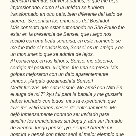
atención mientras conversábamos, lo que me dejó
impresionado, como si la unidad se hubiera
transformado en otro país, bien diferente del lado de
afuera. ¡Se sentían los principios del Bushido!
Más contento que estar entrenando en São Paulo fue
estar en la presencia de Sensei, que luego nos
recibió con una bella sonreisa, en este momento se
me fue todo el nerviosismo, Sensei es un amigo y no
un monumento que se admira de lejos.
Al comienzo, en los kihons, Sensei me observo,
corrigio mi postura. ¡Hajime, fue una sorpresa! Mis
golpes mejoraron con un dato aparentemente
simpes. ¡Arigato gozaimashita Sensei!
Medir fuerzas. Me entusiasmé. Me armé con Nito En
el auge de mi 7º kyu fui para la batalla y me gustaría
haber luchado con todos, mas la experiencia que
tuve me valió varios meses de entrenamiento. Me
dejó inmensamente honrado ser invitado para
auxiliar los principiantes sin bogu y, aún ser llamado
de Senpai, luego pensé: ¡yo, senpai! Arreglé mi
postura y pensé con migo: seré el mejor ejemplo que