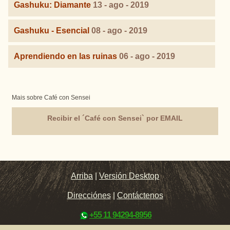
Gashuku: Diamante
13 - ago - 2019
Gashuku - Esencial
08 - ago - 2019
Aprendiendo en las ruinas
06 - ago - 2019
Mais sobre Café con Sensei
Recibir el ´Café con Sensei` por EMAIL
Arriba
|
Versión Desktop
Direcciónes
|
Contáctenos
+55 11 94294-8956