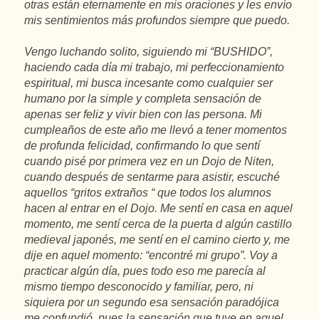
otras están eternamente en mis oraciones y les envío
mis sentimientos más profundos siempre que puedo.
Vengo luchando solito, siguiendo mi “BUSHIDO”,
haciendo cada día mi trabajo, mi perfeccionamiento
espiritual, mi busca incesante como cualquier ser
humano por la simple y completa sensación de
apenas ser feliz y vivir bien con las persona. Mi
cumpleaños de este año me llevó a tener momentos
de profunda felicidad, confirmando lo que sentí
cuando pisé por primera vez en un Dojo de Niten,
cuando después de sentarme para asistir, escuché
aquellos “gritos extraños “ que todos los alumnos
hacen al entrar en el Dojo. Me sentí en casa en aquel
momento, me sentí cerca de la puerta d algún castillo
medieval japonés, me sentí en el camino cierto y, me
dije en aquel momento: “encontré mi grupo”. Voy a
practicar algún día, pues todo eso me parecía al
mismo tiempo desconocido y familiar, pero, ni
siquiera por un segundo esa sensación paradójica
me confundió, pues la sensación que tuve en aquel