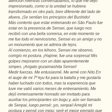
atención mientras conversábamos, lo que me dejó
impresionado, como si la unidad se hubiera
transformado en otro país, bien diferente del lado de
afuera. ¡Se sentían los principios del Bushido!
Más contento que estar entrenando en São Paulo fue
estar en la presencia de Sensei, que luego nos
recibió con una bella sonreisa, en este momento se
me fue todo el nerviosismo, Sensei es un amigo y no
un monumento que se admira de lejos.
Al comienzo, en los kihons, Sensei me observo,
corrigio mi postura. ¡Hajime, fue una sorpresa! Mis
golpes mejoraron con un dato aparentemente
simpes. ¡Arigato gozaimashita Sensei!
Medir fuerzas. Me entusiasmé. Me armé con Nito En
el auge de mi 7º kyu fui para la batalla y me gustaría
haber luchado con todos, mas la experiencia que
tuve me valió varios meses de entrenamiento. Me
dejó inmensamente honrado ser invitado para
auxiliar los principiantes sin bogu y, aún ser llamado
de Senpai, luego pensé: ¡yo, senpai! Arreglé mi
postura y pensé con migo: seré el mejor ejemplo que