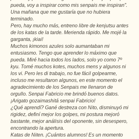
pueda, voy a inspirar como mis senpais me inspiran”.
Una mañana que me gustaría que no hubiera
terminado.
Pero, hay mucho más, entreno libre de kenjutsu antes
de los katas de la tarde. Merienda rápido. Me mojé la
garganta, ¡kiai!
Muchos kimonos azules solo aumantaban mi
entusiasmo. Tengo que aprender lo máximo que
pueda. Miré hacia todos los lados, solo yo como 7º
kyu. Tomé muchos kotes, muchos mens y algunos ni
los vi. Pero les di trabajo, no fue fácil golpearme,
incluso me resultaron algunos, en este momento el
agradecimiento de los Senpais me llenaron de
orgullo. Senpai Fabricio me brindó buenos datos.
¡Arigato gozaimashitá senpai Fabricio!
¿Qué aprendí? Gané destreza con Nito, disminuyó mi
rigidez, definí mejor los golpes, mi postura mejoró
bastante, mejor análisis del oponente, sin desespero,
encontrando la apertura.
Katas de Niten. ¡Cuántos alumnos! Es un momento