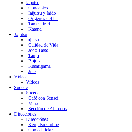
Iaijutsu
Conceptos
Iaijutsu y Iaido
Orígenes del Iai
Tameshigiri
Katana
Jojutsu
Jojutsu
Calidad de Vida
Jodo Taiso
Tanjo
Bojutsu
Kusarigama
Jitte
Vídeos
Vídeos
Sucede
Sucede
Café con Sensei
Mural
Sección de Alumnos
Direcciónes
Direcciónes
Kenjutsu Online
Como Iniciar