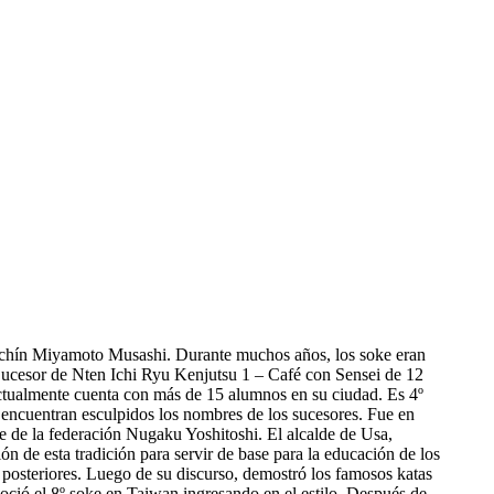
padachín Miyamoto Musashi. Durante muchos años, los soke eran
 Sucesor de Nten Ichi Ryu Kenjutsu 1 – Café con Sensei de 12
 actualmente cuenta con más de 15 alumnos en su ciudad. Es 4º
 encuentran esculpidos los nombres de los sucesores. Fue en
te de la federación Nugaku Yoshitoshi. El alcalde de Usa,
n de esta tradición para servir de base para la educación de los
s posteriores. Luego de su discurso, demostró los famosos katas
noció el 8º soke en Taiwan ingresando en el estilo. Después de