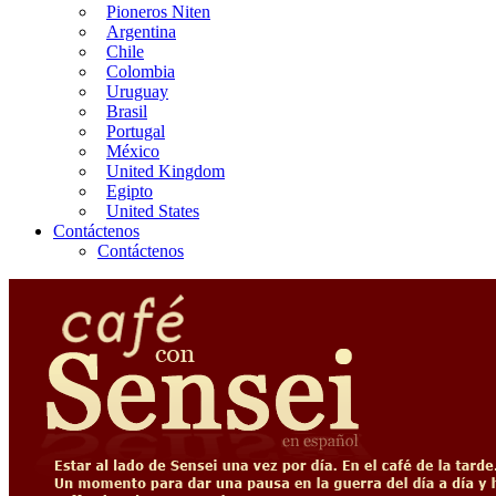
Pioneros Niten
Argentina
Chile
Colombia
Uruguay
Brasil
Portugal
México
United Kingdom
Egipto
United States
Contáctenos
Contáctenos