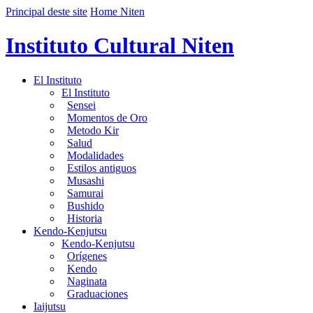
Principal deste site
Home Niten
Instituto Cultural Niten
El Instituto
El Instituto
Sensei
Momentos de Oro
Metodo Kir
Salud
Modalidades
Estilos antiguos
Musashi
Samurai
Bushido
Historia
Kendo-Kenjutsu
Kendo-Kenjutsu
Orígenes
Kendo
Naginata
Graduaciones
Iaijutsu