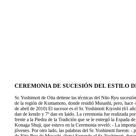
CEREMONIA DE SUCESIÓN DEL ESTILO 
Sr. Yoshimoti de Oita detiene las técnicas del Nito Ryu sucesi
de la región de Kumamoto, donde residió Musashi, pero, hace 40
de abril de 2010) El sucesor es el Sr. Yoshimoti Kiyoshi (61 a
dan de kendo y 7º dan en Iaido. La ceremonia fue realizada por
frente a la Piedra de la Tradición que se le entregó la Espada 
Konaga Shuji, que estuvo en la Ceremonia reveló: - La importanc
jóvenes. Por otro lado, las palabras del Sr. Yoshimoti fueron: -
de Nito Ryu de Musashi. (foto) Segundo el Sr. Yoshimoti, durant