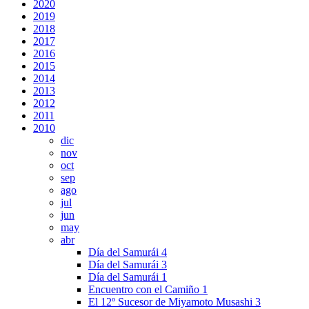
2020
2019
2018
2017
2016
2015
2014
2013
2012
2011
2010
dic
nov
oct
sep
ago
jul
jun
may
abr
Día del Samurái 4
Día del Samurái 3
Día del Samurái 1
Encuentro con el Camiño 1
El 12º Sucesor de Miyamoto Musashi 3