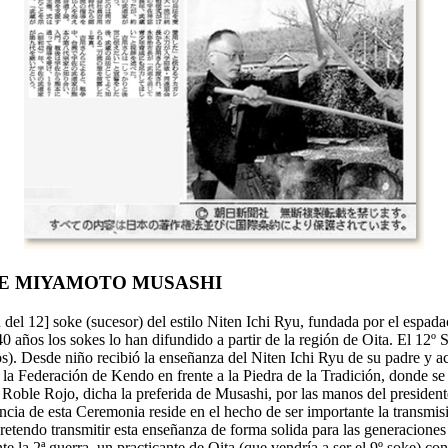
DE MIYAMOTO MUSASHI
ón del 12] soke (sucesor) del estilo Niten Ichi Ryu, fundada por el es
 años los sokes lo han difundido a partir de la región de Oita. El 12º
ños). Desde niño recibió la enseñanza del Niten Ichi Ryu de su padre y
 la Federación de Kendo en frente a la Piedra de la Tradición, donde se
de Roble Rojo, dicha la preferida de Musashi, por las manos del presiden
ia de esta Ceremonia reside en el hecho de ser importante la transmisió
 pretendo transmitir esta enseñanza de forma solida para las generacione
e la 2ª guerra, un practicante de Oita (que vendría a ser el 9º soke) co