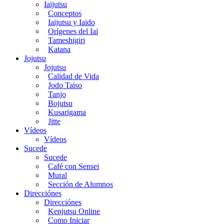
Iaijutsu
Conceptos
Iaijutsu y Iaido
Orígenes del Iai
Tameshigiri
Katana
Jojutsu
Jojutsu
Calidad de Vida
Jodo Taiso
Tanjo
Bojutsu
Kusarigama
Jitte
Vídeos
Vídeos
Sucede
Sucede
Café con Sensei
Mural
Sección de Alumnos
Direcciónes
Direcciónes
Kenjutsu Online
Como Iniciar