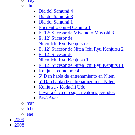
may
abr
Día del Samurái 4
Día del Samurái 3
Día del Samurái 1
Encuentro con el Camiño 1
El 12º Sucesor de Miyamoto Musashi 3
El 12º Sucesor de
Niten Ichi Ryu Kenjutsu 2
El 12º Sucesor de Niten Ichi Ryu Kenjutsu 2
El 12º Sucesor de
Niten Ichi Ryu Kenjutsu 1
El 12º Sucesor de Niten Ichi Ryu Kenjutsu 1
Kenjutsu como arte 4
5º Dan habla de entrenamiento en Niten
5º Dan habla de entrenamiento en Niten
Kenjutsu - Kodachi Ude
Levar a ética e resgatar valores perdidos
Pasó Ayer
mar
feb
ene
2009
2008