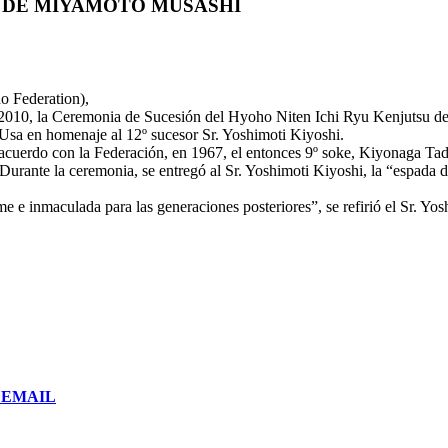
 DE MIYAMOTO MUSASHI
o Federation),
e 2010, la Ceremonia de Sucesión del Hyoho Niten Ichi Ryu Kenjutsu d
e Usa en homenaje al 12º sucesor Sr. Yoshimoti Kiyoshi.
uerdo con la Federación, en 1967, el entonces 9º soke, Kiyonaga Tad
o. Durante la ceremonia, se entregó al Sr. Yoshimoti Kiyoshi, la “espada
e e inmaculada para las generaciones posteriores”, se refirió el Sr. Yos
or EMAIL