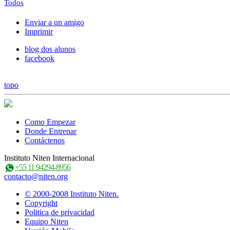
Todos
Enviar a un amigo
Imprimir
blog dos alunos
facebook
topo
Como Empezar
Donde Entrenar
Contáctenos
Instituto Niten Internacional
+55 11 94294-8956
contacto@niten.org
© 2000-2008 Instituto Niten.
Copyright
Politica de privacidad
Equipo Niten