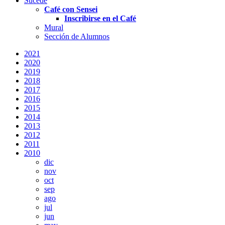
Sucede
Café con Sensei
Inscribirse en el Café
Mural
Sección de Alumnos
2021
2020
2019
2018
2017
2016
2015
2014
2013
2012
2011
2010
dic
nov
oct
sep
ago
jul
jun