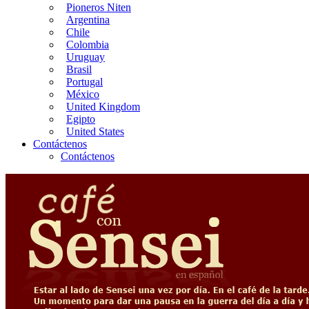
Pioneros Niten
Argentina
Chile
Colombia
Uruguay
Brasil
Portugal
México
United Kingdom
Egipto
United States
Contáctenos
Contáctenos