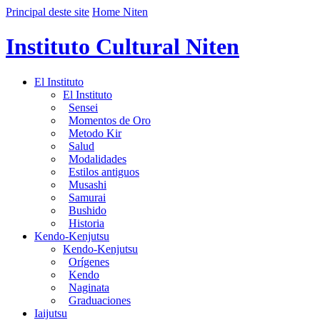
Principal deste site
Home Niten
Instituto Cultural Niten
El Instituto
El Instituto
Sensei
Momentos de Oro
Metodo Kir
Salud
Modalidades
Estilos antiguos
Musashi
Samurai
Bushido
Historia
Kendo-Kenjutsu
Kendo-Kenjutsu
Orígenes
Kendo
Naginata
Graduaciones
Iaijutsu