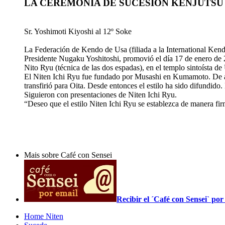
LA CEREMONIA DE SUCESIÓN KENJUTSU
Sr. Yoshimoti Kiyoshi al 12º Soke
La Federación de Kendo de Usa (filiada a la International Kend
Presidente Nugaku Yoshitoshi, promovió el día 17 de enero d
Nito Ryu (técnica de las dos espadas), en el templo sintoísta d
El Niten Ichi Ryu fue fundado por Musashi en Kumamoto. De ac
transfirió para Oita. Desde entonces el estilo ha sido difundid
Siguieron con presentaciones de Niten Ichi Ryu.
“Deseo que el estilo Niten Ichi Ryu se establezca de manera firm
Mais sobre Café con Sensei
Recibir el ´Café con Sensei` p
Home Niten