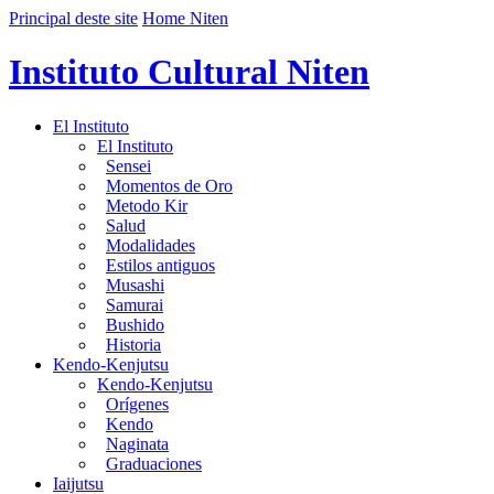
Principal deste site
Home Niten
Instituto Cultural Niten
El Instituto
El Instituto
Sensei
Momentos de Oro
Metodo Kir
Salud
Modalidades
Estilos antiguos
Musashi
Samurai
Bushido
Historia
Kendo-Kenjutsu
Kendo-Kenjutsu
Orígenes
Kendo
Naginata
Graduaciones
Iaijutsu