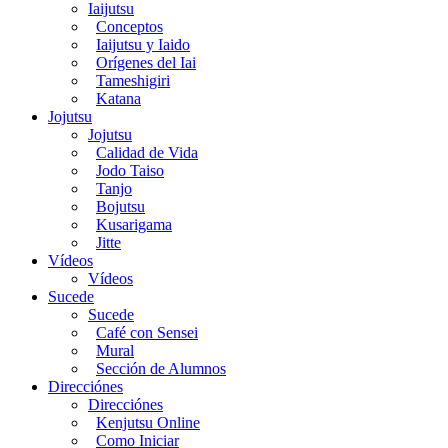
Iaijutsu
Conceptos
Iaijutsu y Iaido
Orígenes del Iai
Tameshigiri
Katana
Jojutsu
Jojutsu
Calidad de Vida
Jodo Taiso
Tanjo
Bojutsu
Kusarigama
Jitte
Vídeos
Vídeos
Sucede
Sucede
Café con Sensei
Mural
Sección de Alumnos
Direcciónes
Direcciónes
Kenjutsu Online
Como Iniciar