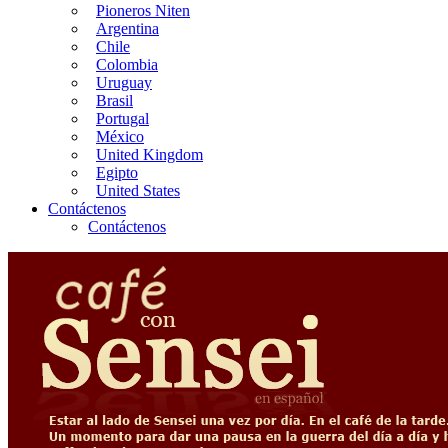
Pioneros Niten
Argentina
Chile
Colombia
Uruguay
Brasil
Portugal
México
United Kingdom
Egipto
United States
Contáctenos
Contáctenos