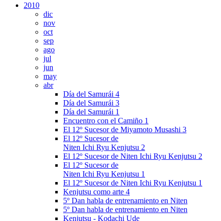
2010
dic
nov
oct
sep
ago
jul
jun
may
abr
Día del Samurái 4
Día del Samurái 3
Día del Samurái 1
Encuentro con el Camiño 1
El 12º Sucesor de Miyamoto Musashi 3
El 12º Sucesor de
Niten Ichi Ryu Kenjutsu 2
El 12º Sucesor de Niten Ichi Ryu Kenjutsu 2
El 12º Sucesor de
Niten Ichi Ryu Kenjutsu 1
El 12º Sucesor de Niten Ichi Ryu Kenjutsu 1
Kenjutsu como arte 4
5º Dan habla de entrenamiento en Niten
5º Dan habla de entrenamiento en Niten
Kenjutsu - Kodachi Ude