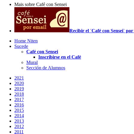
Mais sobre Café con Sensei
Recibir el ´Café con Sensei` p
Home Niten
Sucede
Café con Sensei
Inscribirse en el Café
Mural
Sección de Alumnos
2021
2020
2019
2018
2017
2016
2015
2014
2013
2012
2011