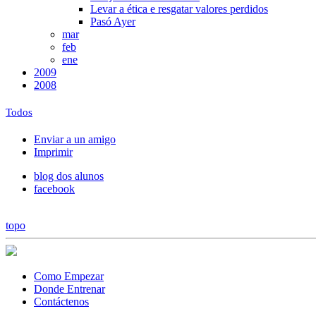
Levar a ética e resgatar valores perdidos
Pasó Ayer
mar
feb
ene
2009
2008
Todos
Enviar a un amigo
Imprimir
blog dos alunos
facebook
topo
Como Empezar
Donde Entrenar
Contáctenos