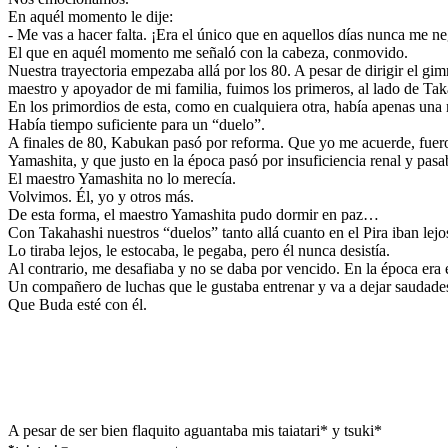
En aquél momento le dije:
- Me vas a hacer falta. ¡Era el único que en aquellos días nunca me n
El que en aquél momento me señaló con la cabeza, conmovido.
Nuestra trayectoria empezaba allá por los 80. A pesar de dirigir el g
maestro y apoyador de mi familia, fuimos los primeros, al lado de Ta
En los primordios de esta, como en cualquiera otra, había apenas una 
Había tiempo suficiente para un “duelo”.
A finales de 80, Kabukan pasó por reforma. Que yo me acuerde, fueron
Yamashita, y que justo en la época pasó por insuficiencia renal y pasab
El maestro Yamashita no lo merecía.
Volvimos. Él, yo y otros más.
De esta forma, el maestro Yamashita pudo dormir en paz…
Con Takahashi nuestros “duelos” tanto allá cuanto en el Pira iban lejo
Lo tiraba lejos, le estocaba, le pegaba, pero él nunca desistía.
Al contrario, me desafiaba y no se daba por vencido. En la época era
Un compañero de luchas que le gustaba entrenar y va a dejar saudade
Que Buda esté con él.
A pesar de ser bien flaquito aguantaba mis taiatari* y tsuki*