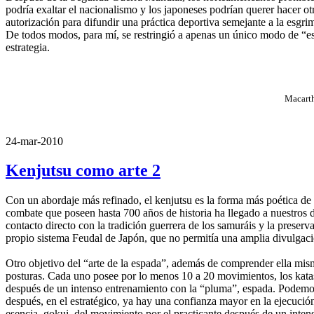
podría exaltar el nacionalismo y los japoneses podrían querer hacer o
autorización para difundir una práctica deportiva semejante a la esg
De todos modos, para mí, se restringió a apenas un único modo de “escri
estrategia.
Macarth
24-mar-2010
Kenjutsu como arte 2
Con un abordaje más refinado, el kenjutsu es la forma más poética de e
combate que poseen hasta 700 años de historia ha llegado a nuestros d
contacto directo con la tradición guerrera de los samuráis y la preserv
propio sistema Feudal de Japón, que no permitía una amplia divulgació
Otro objetivo del “arte de la espada”, además de comprender ella mism
posturas. Cada uno posee por lo menos 10 a 20 movimientos, los katas.
después de un intenso entrenamiento con la “pluma”, espada. Podemos d
después, en el estratégico, ya hay una confianza mayor en la ejecución 
esencia, gokui, del movimiento por el practicante después de un intenso