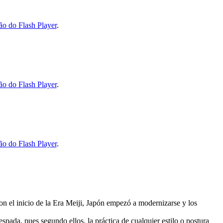
ão do Flash Player
.
ão do Flash Player
.
ão do Flash Player
.
con el inicio de la Era Meiji, Japón empezó a modernizarse y los
espada, pues segundo ellos, la práctica de cualquier estilo o postura