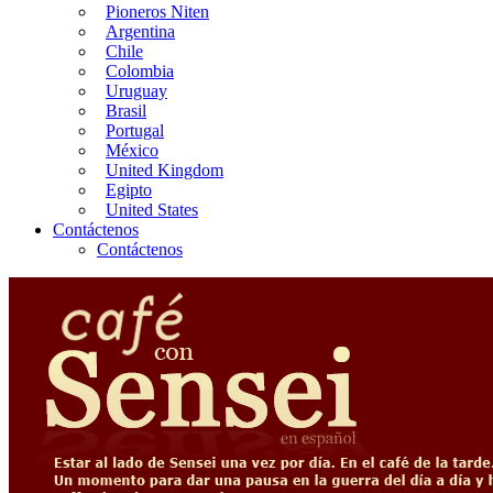
Pioneros Niten
Argentina
Chile
Colombia
Uruguay
Brasil
Portugal
México
United Kingdom
Egipto
United States
Contáctenos
Contáctenos