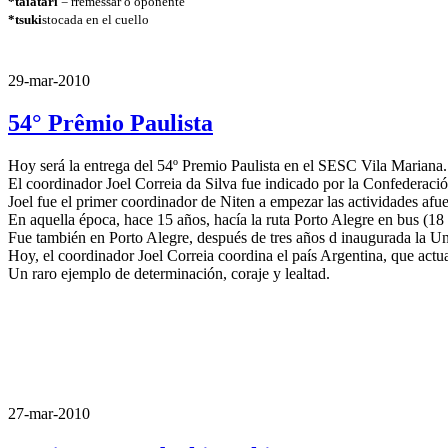
*taiatari
= rremessar o oponente
*
tsuki
stocada en el cuello
29-mar-2010
54° Prêmio Paulista
Hoy será la entrega del 54º Premio Paulista en el SESC Vila Mariana.
El coordinador Joel Correia da Silva fue indicado por la Confederac
Joel fue el primer coordinador de Niten a empezar las actividades afu
En aquella época, hace 15 años, hacía la ruta Porto Alegre en bus (1
Fue también en Porto Alegre, después de tres años d inaugurada la Un
Hoy, el coordinador Joel Correia coordina el país Argentina, que act
Un raro ejemplo de determinación, coraje y lealtad.
27-mar-2010