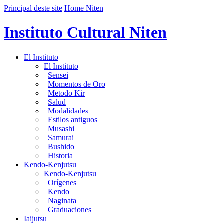
Principal deste site
Home Niten
Instituto Cultural Niten
El Instituto
El Instituto
Sensei
Momentos de Oro
Metodo Kir
Salud
Modalidades
Estilos antiguos
Musashi
Samurai
Bushido
Historia
Kendo-Kenjutsu
Kendo-Kenjutsu
Orígenes
Kendo
Naginata
Graduaciones
Iaijutsu