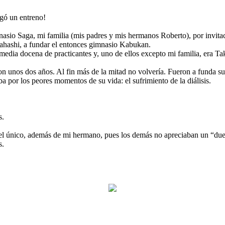
egó un entreno!
imnasio Saga, mi familia (mis padres y mis hermanos Roberto), por invit
kahashi, a fundar el entonces gimnasio Kabukan.
media docena de practicantes y, uno de ellos excepto mi familia, era Ta
 unos dos años. Al fin más de la mitad no volvería. Fueron a funda sus
a por los peores momentos de su vida: el sufrimiento de la diálisis.
s.
 el único, además de mi hermano, pues los demás no apreciaban un “due
s.