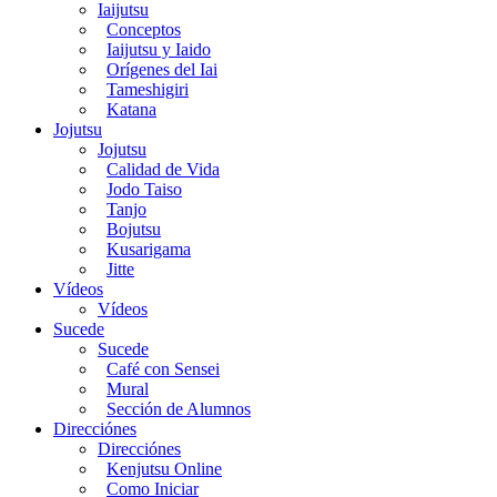
Iaijutsu
Conceptos
Iaijutsu y Iaido
Orígenes del Iai
Tameshigiri
Katana
Jojutsu
Jojutsu
Calidad de Vida
Jodo Taiso
Tanjo
Bojutsu
Kusarigama
Jitte
Vídeos
Vídeos
Sucede
Sucede
Café con Sensei
Mural
Sección de Alumnos
Direcciónes
Direcciónes
Kenjutsu Online
Como Iniciar