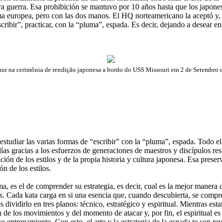
tra guerra. Esa prohibición se mantuvo por 10 años hasta que los japones
rima europea, pero con las dos manos. El HQ norteamericano la aceptó y,
bir”, practicar, con la “pluma”, espada. Es decir, dejando a desear en lo
ur na cerimônia de rendição japonesa a bordo do USS Missouri em 2 de Setembro 
studiar las varias formas de “escribir” con la “pluma”, espada. Todo el
ías gracias a los esfuerzos de generaciones de maestros y discípulos re
ación de los estilos y de la propia historia y cultura japonesa. Esa pres
n de los estilos.
a, es el de comprender su estrategia, es decir, cual es la mejor manera
 Cada kata carga en si una esencia que, cuando descubierta, se compren
ividirlo en tres planos: técnico, estratégico y espiritual. Mientras es
de los movimientos y del momento de atacar y, por fin, el espiritual es 
 entrenamiento. Con esto, el arte y la estrategia de la espada te son re