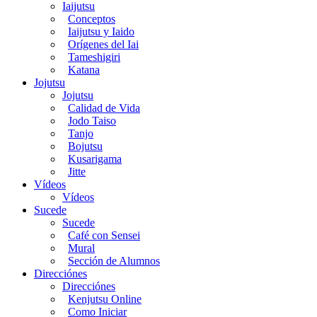
Iaijutsu
Conceptos
Iaijutsu y Iaido
Orígenes del Iai
Tameshigiri
Katana
Jojutsu
Jojutsu
Calidad de Vida
Jodo Taiso
Tanjo
Bojutsu
Kusarigama
Jitte
Vídeos
Vídeos
Sucede
Sucede
Café con Sensei
Mural
Sección de Alumnos
Direcciónes
Direcciónes
Kenjutsu Online
Como Iniciar