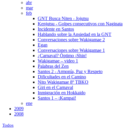
abr
mar
feb
GNT Busca Niten - Jojutsu
Kenjutsu - Golpes consecutivos con Naginata
Incidente en Santos
Hablando sobre la Ansiedad en la GNT
Conversaciones sobre Wakigamae 2
Egan
Conversaciones sobre Wakigamae 1
¿Carnaval? Óptimo ¡Shin!
Wakigamae – video 1
Palabras del Zen
Santos 2 - Armonía, Paz y Respeto
Dificultades en el Camino
Nito Wakigamae 8º TBKO
Giri en el Carnaval
Inmigración en Hokkaido
Santos 1 – ¡Kampai!
ene
2009
2008
Todos