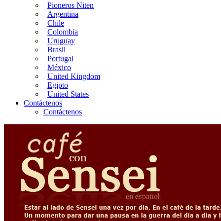
Pioneros Niten
Argentina
Chile
Colombia
Uruguay
Brasil
Portugal
México
United Kingdom
Egipto
United States
Contáctenos
Contáctenos