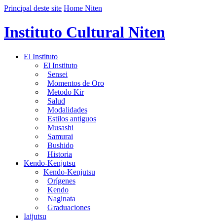
Principal deste site
Home Niten
Instituto Cultural Niten
El Instituto
El Instituto
Sensei
Momentos de Oro
Metodo Kir
Salud
Modalidades
Estilos antiguos
Musashi
Samurai
Bushido
Historia
Kendo-Kenjutsu
Kendo-Kenjutsu
Orígenes
Kendo
Naginata
Graduaciones
Iaijutsu