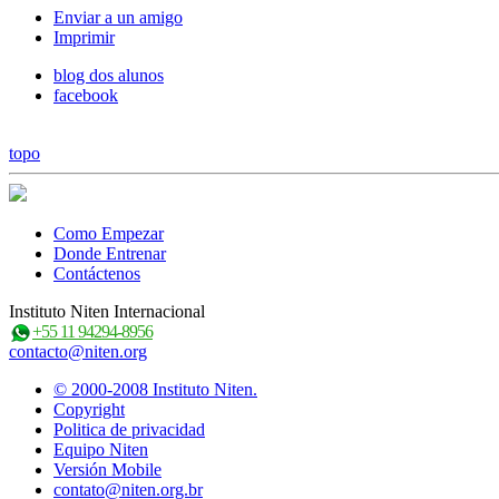
Enviar a un amigo
Imprimir
blog dos alunos
facebook
topo
Como Empezar
Donde Entrenar
Contáctenos
Instituto Niten Internacional
+55 11 94294-8956
contacto@niten.org
© 2000-2008 Instituto Niten.
Copyright
Politica de privacidad
Equipo Niten
Versión Mobile
contato@niten.org.br