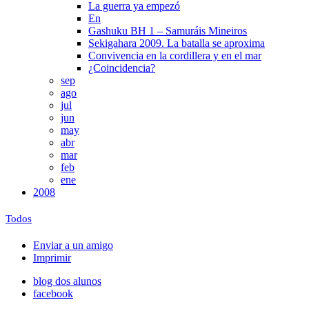
La guerra ya empezó
En
Gashuku BH 1 – Samuráis Mineiros
Sekigahara 2009. La batalla se aproxima
Convivencia en la cordillera y en el mar
¿Coincidencia?
sep
ago
jul
jun
may
abr
mar
feb
ene
2008
Todos
Enviar a un amigo
Imprimir
blog dos alunos
facebook