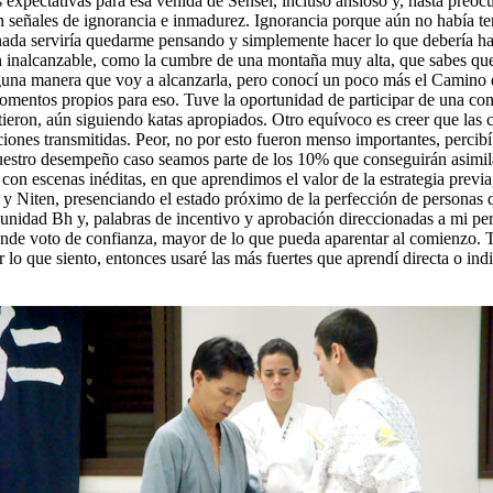
expectativas para esa venida de Sensei, incluso ansioso y, hasta preoc
an señales de ignorancia e inmadurez. Ignorancia porque aún no había 
 nada serviría quedarme pensando y simplemente hacer lo que debería 
 inalcanzable, como la cumbre de una montaña muy alta, que sabes que e
guna manera que voy a alcanzarla, pero conocí un poco más el Camino q
momentos propios para eso. Tuve la oportunidad de participar de una conf
tieron, aún siguiendo katas apropiados. Otro equívoco es creer que las c
ciones transmitidas. Peor, no por esto fueron menso importantes, percibí
stro desempeño caso seamos parte de los 10% que conseguirán asimilar
, con escenas inéditas, en que aprendimos el valor de la estrategia prev
u y Niten, presenciando el estado próximo de la perfección de personas
la unidad Bh y, palabras de incentivo y aprobación direccionadas a mi p
de voto de confianza, mayor de lo que pueda aparentar al comienzo. T
r lo que siento, entonces usaré las más fuertes que aprendí directa o in