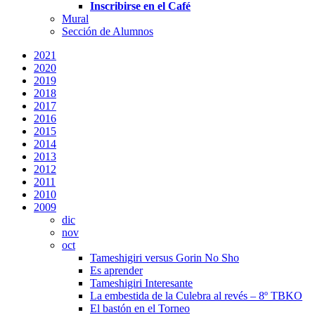
Inscribirse en el Café
Mural
Sección de Alumnos
2021
2020
2019
2018
2017
2016
2015
2014
2013
2012
2011
2010
2009
dic
nov
oct
Tameshigiri versus Gorin No Sho
Es aprender
Tameshigiri Interesante
La embestida de la Culebra al revés – 8º TBKO
El bastón en el Torneo