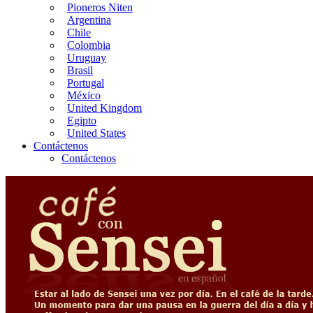
Pioneros Niten
Argentina
Chile
Colombia
Uruguay
Brasil
Portugal
México
United Kingdom
Egipto
United States
Contáctenos
Contáctenos