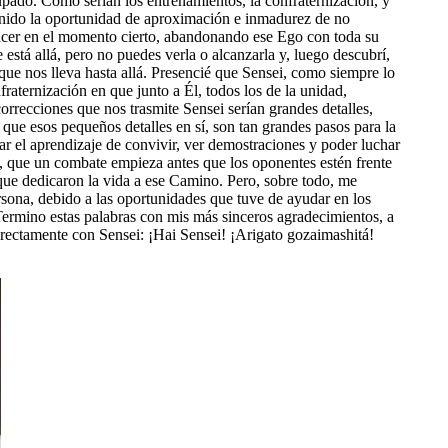
upado. Como serian los entrenamientos, la confraternización, y
tenido la oportunidad de aproximación e inmadurez de no
hacer en el momento cierto, abandonando ese Ego con toda su
stá allá, pero no puedes verla o alcanzarla y, luego descubrí,
ue nos lleva hasta allá. Presencié que Sensei, como siempre lo
raternización en que junto a Él, todos los de la unidad,
orrecciones que nos trasmite Sensei serían grandes detalles,
 que esos pequeños detalles en sí, son tan grandes pasos para la
 el aprendizaje de convivir, ver demostraciones y poder luchar
ia, que un combate empieza antes que los oponentes estén frente
 que dedicaron la vida a ese Camino. Pero, sobre todo, me
ersona, debido a las oportunidades que tuve de ayudar en los
ermino estas palabras con mis más sinceros agradecimientos, a
directamente con Sensei: ¡Hai Sensei! ¡Arigato gozaimashitá!