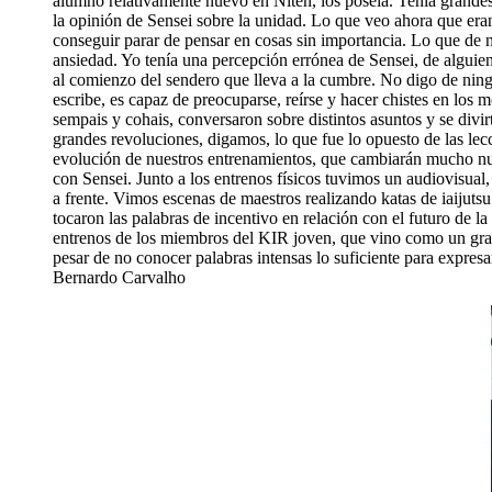
alumno relativamente nuevo en Niten, los poseía. Tenía grandes 
la opinión de Sensei sobre la unidad. Lo que veo ahora que er
conseguir parar de pensar en cosas sin importancia. Lo que de
ansiedad. Yo tenía una percepción errónea de Sensei, de alguien
al comienzo del sendero que lleva a la cumbre. No digo de nin
escribe, es capaz de preocuparse, reírse y hacer chistes en los 
sempais y cohais, conversaron sobre distintos asuntos y se divir
grandes revoluciones, digamos, lo que fue lo opuesto de las lec
evolución de nuestros entrenamientos, que cambiarán mucho nue
con Sensei. Junto a los entrenos físicos tuvimos un audiovisual
a frente. Vimos escenas de maestros realizando katas de iaijuts
tocaron las palabras de incentivo en relación con el futuro de 
entrenos de los miembros del KIR joven, que vino como un gran
pesar de no conocer palabras intensas lo suficiente para expresa
Bernardo Carvalho