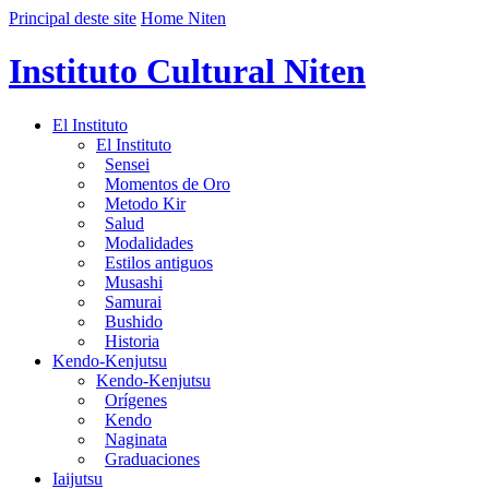
Principal deste site
Home Niten
Instituto Cultural Niten
El Instituto
El Instituto
Sensei
Momentos de Oro
Metodo Kir
Salud
Modalidades
Estilos antiguos
Musashi
Samurai
Bushido
Historia
Kendo-Kenjutsu
Kendo-Kenjutsu
Orígenes
Kendo
Naginata
Graduaciones
Iaijutsu