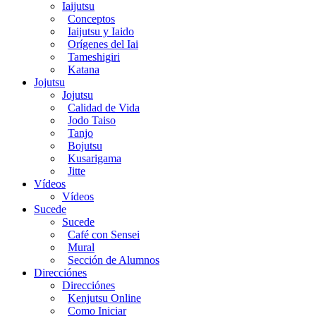
Iaijutsu
Conceptos
Iaijutsu y Iaido
Orígenes del Iai
Tameshigiri
Katana
Jojutsu
Jojutsu
Calidad de Vida
Jodo Taiso
Tanjo
Bojutsu
Kusarigama
Jitte
Vídeos
Vídeos
Sucede
Sucede
Café con Sensei
Mural
Sección de Alumnos
Direcciónes
Direcciónes
Kenjutsu Online
Como Iniciar