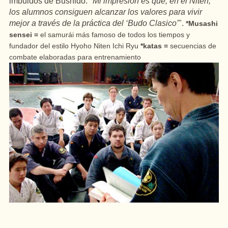
imbuidos de Bushido: "
Mi impresión es que, en el Niten,
los alumnos consiguen alcanzar los valores para vivir
mejor a través de la práctica del ‘Budo Clasico’
".
*Musashi
sensei =
el samurái más famoso de todos los tiempos y
fundador del estilo Hyoho Niten Ichi Ryu
*katas =
secuencias de
combate elaboradas para entrenamiento