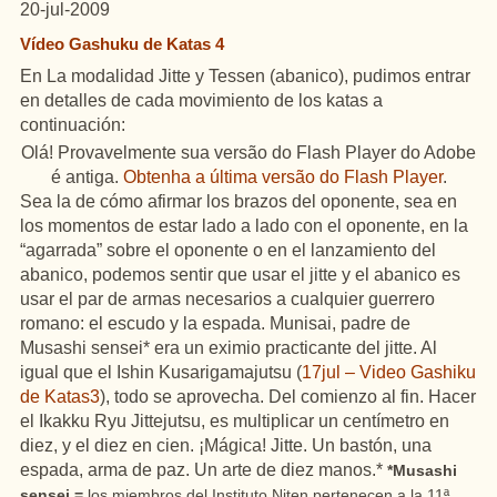
20-jul-2009
Vídeo Gashuku de Katas 4
En La modalidad Jitte y Tessen (abanico), pudimos entrar
en detalles de cada movimiento de los katas a
continuación:
Olá! Provavelmente sua versão do Flash Player do Adobe
é antiga.
Obtenha a última versão do Flash Player
.
Sea la de cómo afirmar los brazos del oponente, sea en
los momentos de estar lado a lado con el oponente, en la
“agarrada” sobre el oponente o en el lanzamiento del
abanico, podemos sentir que usar el jitte y el abanico es
usar el par de armas necesarios a cualquier guerrero
romano: el escudo y la espada. Munisai, padre de
Musashi sensei* era un eximio practicante del jitte. Al
igual que el Ishin Kusarigamajutsu (
17jul – Video Gashiku
de Katas3
), todo se aprovecha. Del comienzo al fin. Hacer
el Ikakku Ryu Jittejutsu, es multiplicar un centímetro en
diez, y el diez en cien. ¡Mágica! Jitte. Un bastón, una
espada, arma de paz. Un arte de diez manos.*
*Musashi
sensei =
los miembros del Instituto Niten pertenecen a la 11ª