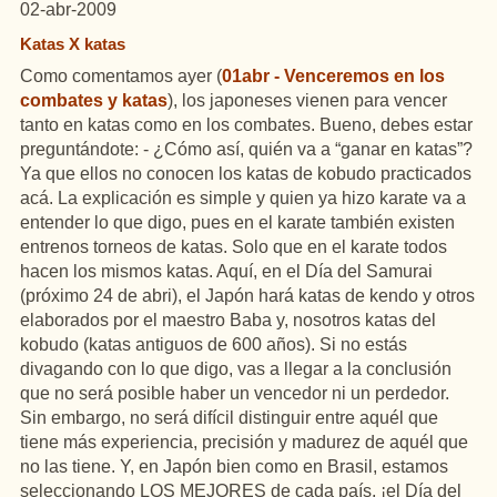
02-abr-2009
Katas X katas
Como comentamos ayer (
01abr - Venceremos en los
combates y katas
), los japoneses vienen para vencer
tanto en katas como en los combates. Bueno, debes estar
preguntándote: - ¿Cómo así, quién va a “ganar en katas”?
Ya que ellos no conocen los katas de kobudo practicados
acá. La explicación es simple y quien ya hizo karate va a
entender lo que digo, pues en el karate también existen
entrenos torneos de katas. Solo que en el karate todos
hacen los mismos katas. Aquí, en el Día del Samurai
(próximo 24 de abri), el Japón hará katas de kendo y otros
elaborados por el maestro Baba y, nosotros katas del
kobudo (katas antiguos de 600 años). Si no estás
divagando con lo que digo, vas a llegar a la conclusión
que no será posible haber un vencedor ni un perdedor.
Sin embargo, no será difícil distinguir entre aquél que
tiene más experiencia, precisión y madurez de aquél que
no las tiene. Y, en Japón bien como en Brasil, estamos
seleccionando LOS MEJORES de cada país, ¡el Día del