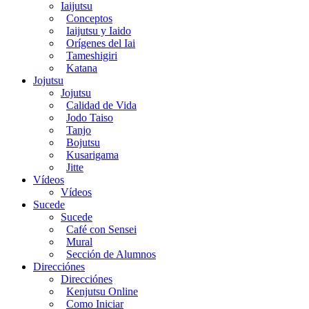
Iaijutsu
Conceptos
Iaijutsu y Iaido
Orígenes del Iai
Tameshigiri
Katana
Jojutsu
Jojutsu
Calidad de Vida
Jodo Taiso
Tanjo
Bojutsu
Kusarigama
Jitte
Vídeos
Vídeos
Sucede
Sucede
Café con Sensei
Mural
Sección de Alumnos
Direcciónes
Direcciónes
Kenjutsu Online
Como Iniciar