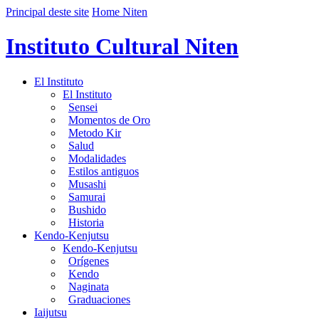
Principal deste site
Home Niten
Instituto Cultural Niten
El Instituto
El Instituto
Sensei
Momentos de Oro
Metodo Kir
Salud
Modalidades
Estilos antiguos
Musashi
Samurai
Bushido
Historia
Kendo-Kenjutsu
Kendo-Kenjutsu
Orígenes
Kendo
Naginata
Graduaciones
Iaijutsu