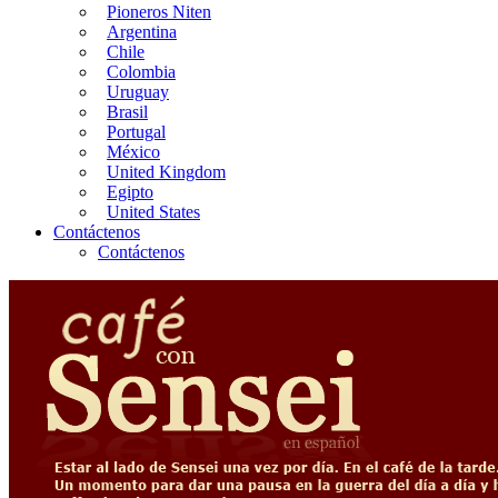
Pioneros Niten
Argentina
Chile
Colombia
Uruguay
Brasil
Portugal
México
United Kingdom
Egipto
United States
Contáctenos
Contáctenos