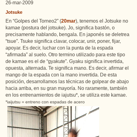
26-mar-2009
Jotsuke
En “Golpes del Torneo2” (
20mar
), tenemos el Jotsuke no
kamae (postura del jotsuke). Jo, significa bastón, o
precisamente hablando, bengala. En japonés se deletrea
“tsue”. Tsuke significa clavar, colocar, unir, poner, fijar,
apoyar. Es decir, luchar con la punta de la espada
“afirmada” al suelo. Otro termino utilizado para este tipo
de kamae es el de “gyakute”. Gyaku significa invertida,
opuesta, alternada. Te significa mano. Es decir, afirmar el
mango de la espada con la mano invertida. De esta
posición, desarrollamos las técnicas de golpear de abajo
hacia arriba, en su gran mayoría. No raramente, también
en los entrenamientos de iajutsu*, se utiliza este kamae.
*iaijutsu = entreno con espadas de acero