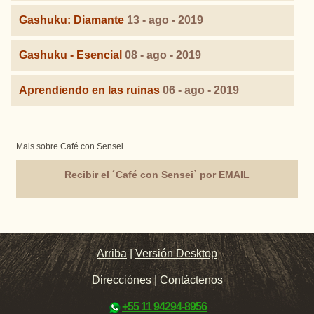
Gashuku: Diamante
13 - ago - 2019
Gashuku - Esencial
08 - ago - 2019
Aprendiendo en las ruinas
06 - ago - 2019
Mais sobre Café con Sensei
Recibir el ´Café con Sensei` por EMAIL
Arriba
|
Versión Desktop
Direcciónes
|
Contáctenos
+55 11 94294-8956