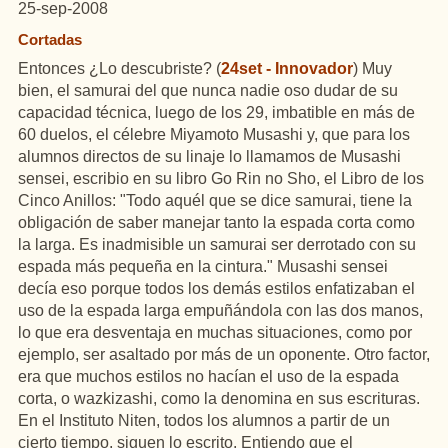
25-sep-2008
Cortadas
Entonces ¿Lo descubriste? (
24set - Innovador
) Muy
bien, el samurai del que nunca nadie oso dudar de su
capacidad técnica, luego de los 29, imbatible en más de
60 duelos, el célebre Miyamoto Musashi y, que para los
alumnos directos de su linaje lo llamamos de Musashi
sensei, escribio en su libro Go Rin no Sho, el Libro de los
Cinco Anillos: "Todo aquél que se dice samurai, tiene la
obligación de saber manejar tanto la espada corta como
la larga. Es inadmisible un samurai ser derrotado con su
espada más pequeña en la cintura." Musashi sensei
decía eso porque todos los demás estilos enfatizaban el
uso de la espada larga empuñándola con las dos manos,
lo que era desventaja en muchas situaciones, como por
ejemplo, ser asaltado por más de un oponente. Otro factor,
era que muchos estilos no hacían el uso de la espada
corta, o wazkizashi, como la denomina en sus escrituras.
En el Instituto Niten, todos los alumnos a partir de un
cierto tiempo, siguen lo escrito. Entiendo que el