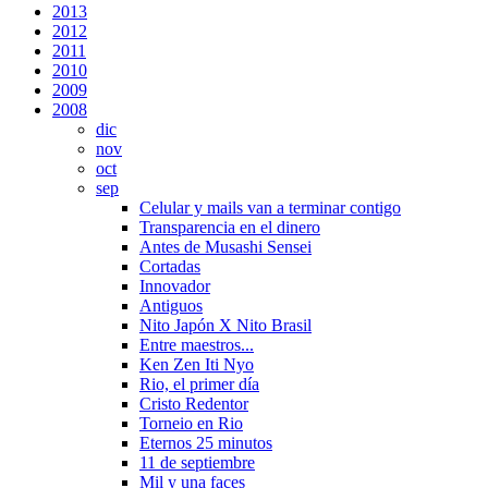
2013
2012
2011
2010
2009
2008
dic
nov
oct
sep
Celular y mails van a terminar contigo
Transparencia en el dinero
Antes de Musashi Sensei
Cortadas
Innovador
Antiguos
Nito Japón X Nito Brasil
Entre maestros...
Ken Zen Iti Nyo
Rio, el primer día
Cristo Redentor
Torneio en Rio
Eternos 25 minutos
11 de septiembre
Mil y una faces