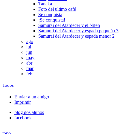
Tanaka
Foto del ultimo café
Se conquista
¡Se conquista!
Samurai del Atardecer y el Niten
Samurai del Atardecer y espada pequeña 3
Samurai del Atardecer y espada menor 2
ago
jul
jun
may
abr
mar
feb
Todos
Enviar a un amigo
Imprimir
blog dos alunos
facebook
topo