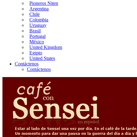
Pioneros Niten
Argentina
Chile
Colombia
Uruguay
Brasil
Portugal
México
United Kingdom
Egipto
United States
Contáctenos
Contáctenos