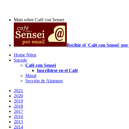
Mais sobre Café con Sensei
Recibir el ´Café con Sensei` p
Home Niten
Sucede
Café con Sensei
Inscribirse en el Café
Mural
Sección de Alumnos
2021
2020
2019
2018
2017
2016
2015
2014