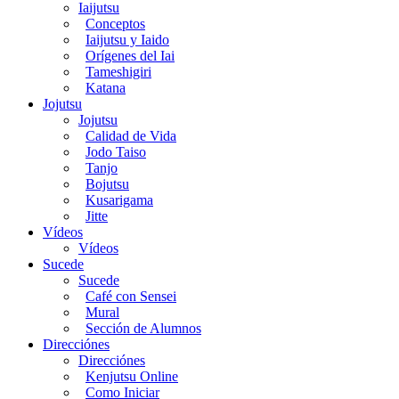
Iaijutsu
Conceptos
Iaijutsu y Iaido
Orígenes del Iai
Tameshigiri
Katana
Jojutsu
Jojutsu
Calidad de Vida
Jodo Taiso
Tanjo
Bojutsu
Kusarigama
Jitte
Vídeos
Vídeos
Sucede
Sucede
Café con Sensei
Mural
Sección de Alumnos
Direcciónes
Direcciónes
Kenjutsu Online
Como Iniciar