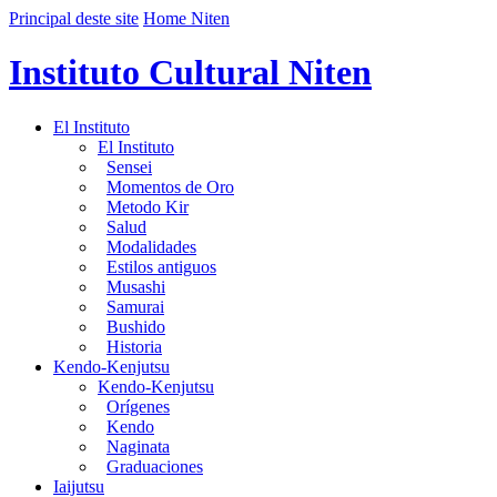
Principal deste site
Home Niten
Instituto Cultural Niten
El Instituto
El Instituto
Sensei
Momentos de Oro
Metodo Kir
Salud
Modalidades
Estilos antiguos
Musashi
Samurai
Bushido
Historia
Kendo-Kenjutsu
Kendo-Kenjutsu
Orígenes
Kendo
Naginata
Graduaciones
Iaijutsu