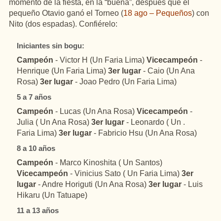
momento de la fiesta, en la “buena”, después que el
pequeño Otavio ganó el Torneo (
18 ago – Pequeños
) con
Nito (dos espadas). Confiérelo:
Iniciantes sin bogu:
Campeón
- Victor H (Un Faria Lima)
Vicecampeón
-
Henrique (Un Faria Lima)
3er lugar
- Caio (Un Ana
Rosa)
3er lugar
- Joao Pedro (Un Faria Lima)
5 a 7 años
Campeón
- Lucas (Un Ana Rosa)
Vicecampeón
-
Julia ( Un Ana Rosa)
3er lugar
- Leonardo ( Un .
Faria Lima)
3er lugar
- Fabricio Hsu (Un Ana Rosa)
8 a 10 años
Campeón
- Marco Kinoshita ( Un Santos)
Vicecampeón
- Vinicius Sato ( Un Faria Lima)
3er
lugar
- Andre Horiguti (Un Ana Rosa)
3er lugar
- Luis
Hikaru (Un Tatuape)
11 a 13 años