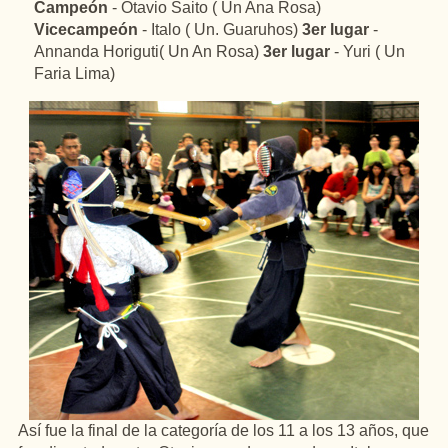
Campeón
- Otavio Saito ( Un Ana Rosa)
Vicecampeón
- Italo ( Un. Guaruhos)
3er lugar
-
Annanda Horiguti( Un An Rosa)
3er lugar
- Yuri ( Un
Faria Lima)
Así fue la final de la categoría de los 11 a los 13 años, que