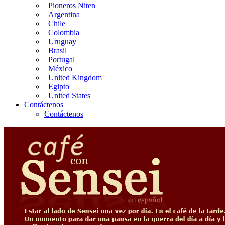
Pioneros Niten
Argentina
Chile
Colombia
Uruguay
Brasil
Portugal
México
United Kingdom
Egipto
United States
Contáctenos
Contáctenos