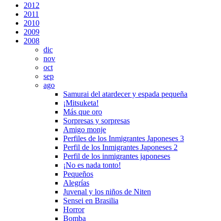
2012
2011
2010
2009
2008
dic
nov
oct
sep
ago
Samurai del atardecer y espada pequeña
¡Mitsuketa!
Más que oro
Sorpresas y sorpresas
Amigo monje
Perfiles de los Inmigrantes Japoneses 3
Perfil de los Inmigrantes Japoneses 2
Perfil de los inmigrantes japoneses
¡No es nada tonto!
Pequeños
Alegrías
Juvenal y los niños de Niten
Sensei en Brasilia
Horror
Bomba