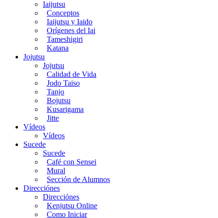
Iaijutsu
Conceptos
Iaijutsu y Iaido
Orígenes del Iai
Tameshigiri
Katana
Jojutsu
Jojutsu
Calidad de Vida
Jodo Taiso
Tanjo
Bojutsu
Kusarigama
Jitte
Vídeos
Vídeos
Sucede
Sucede
Café con Sensei
Mural
Sección de Alumnos
Direcciónes
Direcciónes
Kenjutsu Online
Como Iniciar