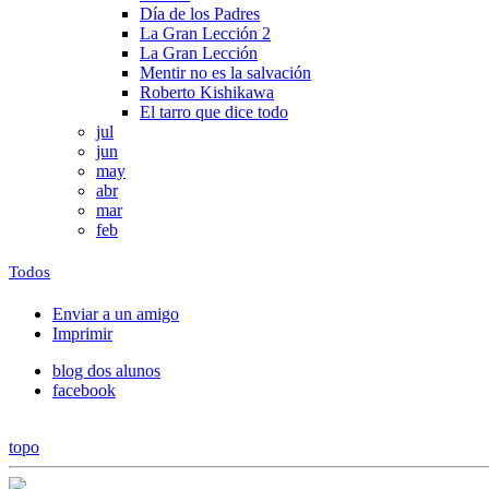
Día de los Padres
La Gran Lección 2
La Gran Lección
Mentir no es la salvación
Roberto Kishikawa
El tarro que dice todo
jul
jun
may
abr
mar
feb
Todos
Enviar a un amigo
Imprimir
blog dos alunos
facebook
topo