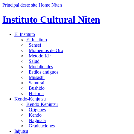
Principal deste site
Home Niten
Instituto Cultural Niten
El Instituto
El Instituto
Sensei
Momentos de Oro
Metodo Kir
Salud
Modalidades
Estilos antiguos
Musashi
Samurai
Bushido
Historia
Kendo-Kenjutsu
Kendo-Kenjutsu
Orígenes
Kendo
Naginata
Graduaciones
Iaijutsu