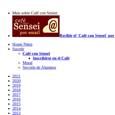
Mais sobre Café con Sensei
Recibir el ´Café con Sensei` p
Home Niten
Sucede
Café con Sensei
Inscribirse en el Café
Mural
Sección de Alumnos
2021
2020
2019
2018
2017
2016
2015
2014
2013