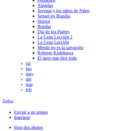
Pequeños
Alegrías
Juvenal y los niños de Niten
Sensei en Brasilia
Horror
Bomba
Día de los Padres
La Gran Lección 2
La Gran Lección
Mentir no es la salvación
Roberto Kishikawa
El tarro que dice todo
jul
jun
may
abr
mar
feb
Todos
Enviar a un amigo
Imprimir
blog dos alunos