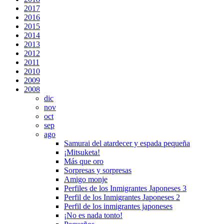
2017
2016
2015
2014
2013
2012
2011
2010
2009
2008
dic
nov
oct
sep
ago
Samurai del atardecer y espada pequeña
¡Mitsuketa!
Más que oro
Sorpresas y sorpresas
Amigo monje
Perfiles de los Inmigrantes Japoneses 3
Perfil de los Inmigrantes Japoneses 2
Perfil de los inmigrantes japoneses
¡No es nada tonto!