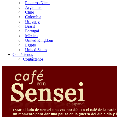
Pioneros Niten
Argentina
Chile
Colombia
Uruguay
Brasil
Portugal
México
United Kingdom
Egipto
United States
Contáctenos
Contáctenos