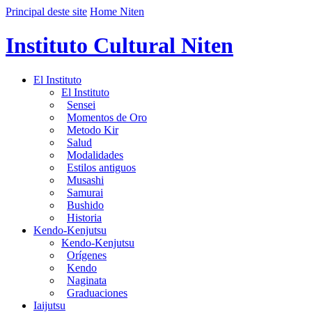
Principal deste site
Home Niten
Instituto Cultural Niten
El Instituto
El Instituto
Sensei
Momentos de Oro
Metodo Kir
Salud
Modalidades
Estilos antiguos
Musashi
Samurai
Bushido
Historia
Kendo-Kenjutsu
Kendo-Kenjutsu
Orígenes
Kendo
Naginata
Graduaciones
Iaijutsu