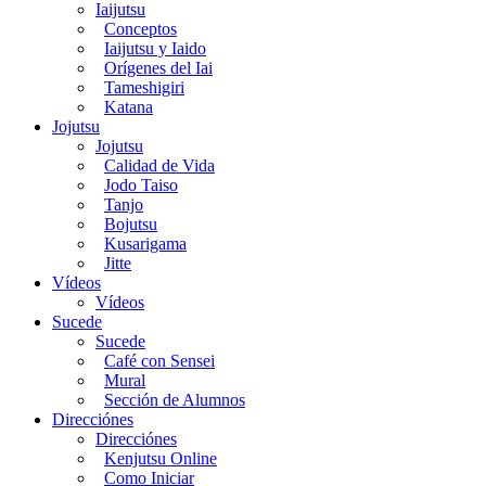
Iaijutsu
Conceptos
Iaijutsu y Iaido
Orígenes del Iai
Tameshigiri
Katana
Jojutsu
Jojutsu
Calidad de Vida
Jodo Taiso
Tanjo
Bojutsu
Kusarigama
Jitte
Vídeos
Vídeos
Sucede
Sucede
Café con Sensei
Mural
Sección de Alumnos
Direcciónes
Direcciónes
Kenjutsu Online
Como Iniciar