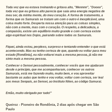
Toda vez que eu estava treinando e gritava alto, "Mennnn", "Doooo",
toda vez que eu gritava alto parecia que saia uma energia negativa de
meu ser, da minha mente, do meu coração. A forma de tratamento, a
forma que os Samurais se tratam um com o outro é inexplicável, uma
coisa muito forte. Desperta nossa atenção para as coisas simples,
não com a mente, mas com o coração. O respeito, a delicadeza, a
compaixão, existe um equilíbrio muito grande e com certeza existe
algo espiritual nos Dojos, pairando sobre todos os Samurais.
Fiquei, ainda estou, perplexo, surpreso e tentando entender o que está
acontecendo. Mas eu tenho certeza de que, quando eu voltar para meu
estado [Rondônia], eu não voltarei mais a mesma pessoa, já não me
sinto mais a mesma pessoa.
Conhecer o Sensei pessoalmente, conhecer vocês que me ajudaram
desde o princípio, que me acompanharam, conhecer os outros
Samurais, está me fazendo muito, muito bem, e vou aproveitar
bastante as aulas que tenho e vou voltar, voltar com certeza, ser leal
aos meus Senpais, ao Sensei, ao Instituto Niten, ao código Samurai.
Então, muito obrigado por tudo!"
Queiroz - Pioneiro de Rondônia, 2 dias após chegar em São
Paulo