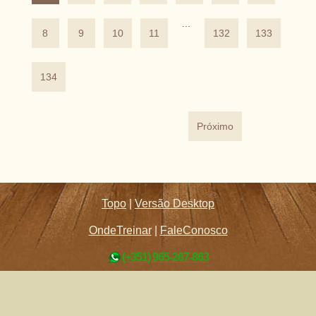
...
8
9
10
11
132
133
134
Próximo
Topo
|
Versão Desktop
OndeTreinar
|
FaleConosco
(+351) 965-267-863