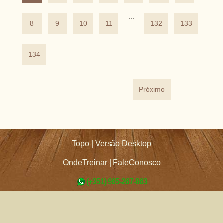
...
8
9
10
11
132
133
134
Próximo
Topo
|
Versão Desktop
OndeTreinar
|
FaleConosco
(+351) 965-267-863